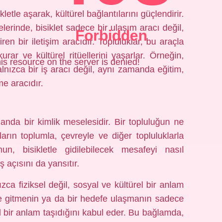
letle aşarak, kültürel bağlantılarını güçlendirir.
elerinde, bisiklet sadece bir ulaşım aracı değil,
Forbidden
en bir iletişim aracıdır. Topluluklar, bu araçla
 kurar ve kültürel ritüellerini yaşarlar. Örneğin,
is resource on the server is denied!
alnızca bir iş aracı değil, aynı zamanda eğitim,
me aracıdır.
manda bir kimlik meselesidir. Bir topluluğun ne
arın toplumla, çevreyle ve diğer topluluklarla
mun, bisikletle gidilebilecek mesafeyi nasıl
 açısını da yansıtır.
zca fiziksel değil, sosyal ve kültürel bir anlam
yere gitmenin ya da bir hedefe ulaşmanın sadece
l bir anlam taşıdığını kabul eder. Bu bağlamda,