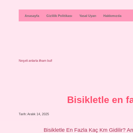
Anasayfa
Gizlilik Politikası
Yasal Uyarı
Hakkımızda
Neşeli anlarla ilham bul!
Bisikletle en f
Tarih: Aralık 14, 2025
Bisikletle En Fazla Kaç Km Gidilir? Ant