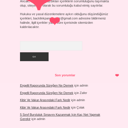
Ancak, üyelerimiz yazdıkları içeriklerin sorumluluğunu taşımakta
olup, siteye üye olarak bu sorumluluğu kabul etmiş sayılırlar.
Hukuka ve yasal düzenlemelere aykırı olduğunu düşündüğünüz
içerikleri,
backlinkpanelicomtr@gmail.com
adresine bildirmeniz
halinde, ilgili içerikler yasal süre içerisinde sitemizden
kaldırılacaktır.
Arama
Son yorumlar
Engelli Raporunda Süreğen Ne Demek
için
admin
Engelli Raporunda Süreğen Ne Demek
için
Zafer
Kibir Ve Vakar Arasındaki Fark Nedir
için
admin
Kibir Ve Vakar Arasındaki Fark Nedir
için
Çolak
5 Sınıf Bursluluk Sınavını Kazanmak Için Kaç Net Yapmak
Gerekir
için
admin