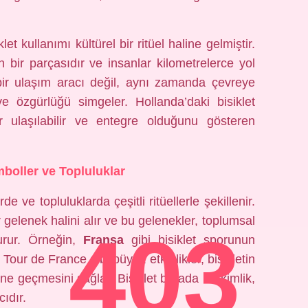
let kullanımı kültürel bir ritüel haline gelmiştir.
 bir parçasıdır ve insanlar kilometrelerce yol
a bir ulaşım aracı değil, aynı zamanda çevreye
ve özgürlüğü simgeler. Hollanda’daki bisiklet
r ulaşılabilir ve entegre olduğunu gösteren
mboller ve Topluluklar
rde ve topluluklarda çeşitli ritüellerle şekillenir.
r gelenek halini alır ve bu gelenekler, toplumsal
403
turur. Örneğin,
Fransa
gibi bisiklet sporunun
 Tour de France gibi büyük etkinlikler, bisikletin
e geçmesini sağlar. Bisiklet burada bir kimlik,
cıdır.