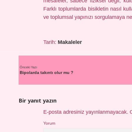
mesafeler, sadece fiziksel değil, kü
Farklı toplumlarda bisikletin nasıl kul
ve toplumsal yapınızı sorgulamaya ne
Tarih:
Makaleler
Önceki Yazı
Bipolarda takıntı olur mu ?
Bir yanıt yazın
E-posta adresiniz yayınlanmayacak.
Yorum