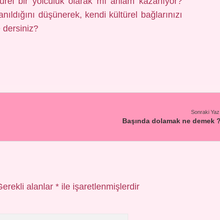
ltürel bir yolculuk olarak mı anlam kazanıyor?
lanıldığını düşünerek, kendi kültürel bağlarınızı
 dersiniz?
Sonraki Yaz
Başında dolamak ne demek 
Gerekli alanlar
*
ile işaretlenmişlerdir