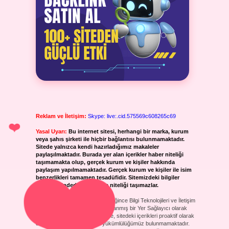
Reklam ve İletişim:
Skype: live:.cid.575569c608265c69
Yasal Uyarı:
Bu internet sitesi, herhangi bir marka, kurum
veya şahıs şirketi ile hiçbir bağlantısı bulunmamaktadır.
Sitede yalnızca kendi hazırladığımız makaleler
paylaşılmaktadır. Burada yer alan içerikler haber niteliği
taşımamakta olup, gerçek kurum ve kişiler hakkında
paylaşım yapılmamaktadır. Gerçek kurum ve kişiler ile isim
benzerlikleri tamamen tesadüfidir. Sitemizdeki bilgiler
taslak halindedir ve tavsiye niteliği taşımazlar.
Sitemiz, 5651 Sayılı Kanun gereğince Bilgi Teknolojileri ve İletişim
Kurumu (BTK) tarafından onaylanmış bir Yer Sağlayıcı olarak
hizmet vermektedir. Bu nedenle, sitedeki içerikleri proaktif olarak
denetleme veya araştırma yükümlülüğümüz bulunmamaktadır.