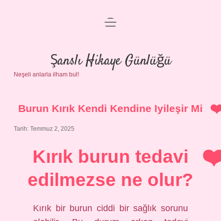
menüyü
Anasayfa
aç
Gizlilik Politikası
Şanslı Hikaye Günlüğü
Neşeli anlarla ilham bul!
Yasal Uyarı
Hakkımızda
Burun Kırık Kendi Kendine Iyileşir Mi
Tarih: Temmuz 2, 2025
Kırık burun tedavi
edilmezse ne olur?
Kırık bir burun ciddi bir sağlık sorunu