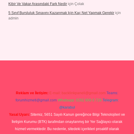
Kibir Ve Vakar Arasındaki Fark Nedir
için
Çolak
5 Sınıf Bursluluk Sınavını Kazanmak Için Kaç Net Yapmak Gerekir
için
admin
iriş
Reklam ve İletişim:
E-mail:
backlinkpaneli@gmail.com
Teams:
forumhizmeti@gmail.com
Whatsapp: 0262 606 0 726
Telegram:
@karabul
Yasal Uyarı:
Sitemiz, 5651 Sayılı Kanun gereğince Bilgi Teknolojileri ve
İletişim Kurumu (BTK) tarafından onaylanmış bir Yer Sağlayıcı olarak
hizmet vermektedir. Bu nedenle, sitedeki içerikleri proaktif olarak