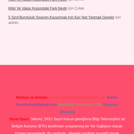
Kibir Ve Vakar Arasındaki Fark Nedir
için
Çolak
5 Sınıf Bursluluk Sınavını Kazanmak Için Kaç Net Yapmak Gerekir
için
admin
er giriş
Reklam ve İletişim:
E-mail:
backlinkpaneli@gmail.com
Teams:
forumhizmeti@gmail.com
Whatsapp: 0262 606 0 726
Telegram:
@karabul
Yasal Uyarı:
Sitemiz, 5651 Sayılı Kanun gereğince Bilgi Teknolojileri ve
İletişim Kurumu (BTK) tarafından onaylanmış bir Yer Sağlayıcı olarak
hizmet vermektedir. Bu nedenle, sitedeki içerikleri proaktif olarak