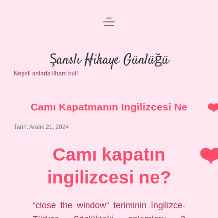
menüyü
Anasayfa
aç
Gizlilik Politikası
Şanslı Hikaye Günlüğü
Neşeli anlarla ilham bul!
Yasal Uyarı
Hakkımızda
Camı Kapatmanın Ingilizcesi Ne
Tarih: Aralık 21, 2024
Camı kapatın
ingilizcesi ne?
“close the window” teriminin İngilizce-