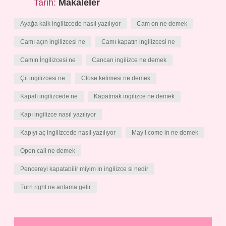
Tarih:
Makaleler
Ayağa kalk ingilizcede nasıl yazılıyor
Cam on ne demek
Camı açın ingilizcesi ne
Camı kapatın ingilizcesi ne
Camın İngilizcesi ne
Cancan ingilizce ne demek
Çit ingilizcesi ne
Close kelimesi ne demek
Kapalı ingilizcede ne
Kapatmak ingilizce ne demek
Kapı ingilizce nasıl yazılıyor
Kapıyı aç ingilizcede nasıl yazılıyor
May I come in ne demek
Open call ne demek
Pencereyi kapatabilir miyim in ingilizce si nedir
Turn right ne anlama gelir