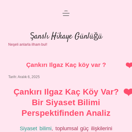
menüyü
Anasayfa
aç
Gizlilik Politikası
Şanslı Hikaye Günlüğü
Neşeli anlarla ilham bul!
Yasal Uyarı
Hakkımızda
Çankırı Ilgaz Kaç köy var ?
Tarih: Aralık 6, 2025
Çankırı Ilgaz Kaç Köy Var?
Bir Siyaset Bilimi
Perspektifinden Analiz
Siyaset bilimi
, toplumsal güç ilişkilerini