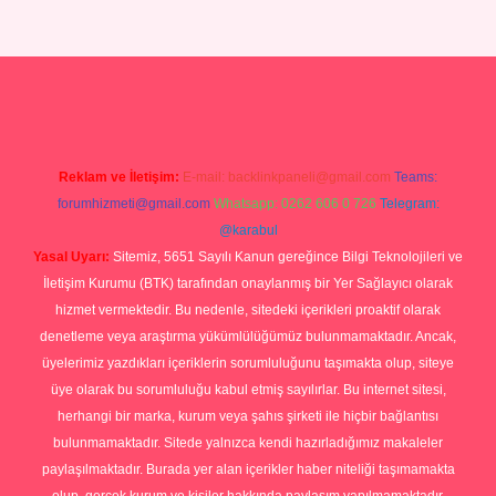
r giriş
Reklam ve İletişim:
E-mail:
backlinkpaneli@gmail.com
Teams:
forumhizmeti@gmail.com
Whatsapp: 0262 606 0 726
Telegram:
@karabul
Yasal Uyarı:
Sitemiz, 5651 Sayılı Kanun gereğince Bilgi Teknolojileri ve
İletişim Kurumu (BTK) tarafından onaylanmış bir Yer Sağlayıcı olarak
hizmet vermektedir. Bu nedenle, sitedeki içerikleri proaktif olarak
denetleme veya araştırma yükümlülüğümüz bulunmamaktadır. Ancak,
üyelerimiz yazdıkları içeriklerin sorumluluğunu taşımakta olup, siteye
üye olarak bu sorumluluğu kabul etmiş sayılırlar. Bu internet sitesi,
herhangi bir marka, kurum veya şahıs şirketi ile hiçbir bağlantısı
bulunmamaktadır. Sitede yalnızca kendi hazırladığımız makaleler
paylaşılmaktadır. Burada yer alan içerikler haber niteliği taşımamakta