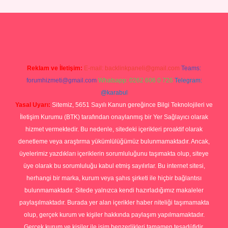
er giriş
Reklam ve İletişim:
E-mail:
backlinkpaneli@gmail.com
Teams:
forumhizmeti@gmail.com
Whatsapp: 0262 606 0 726
Telegram:
@karabul
Yasal Uyarı:
Sitemiz, 5651 Sayılı Kanun gereğince Bilgi Teknolojileri ve
İletişim Kurumu (BTK) tarafından onaylanmış bir Yer Sağlayıcı olarak
hizmet vermektedir. Bu nedenle, sitedeki içerikleri proaktif olarak
denetleme veya araştırma yükümlülüğümüz bulunmamaktadır. Ancak,
üyelerimiz yazdıkları içeriklerin sorumluluğunu taşımakta olup, siteye
üye olarak bu sorumluluğu kabul etmiş sayılırlar. Bu internet sitesi,
herhangi bir marka, kurum veya şahıs şirketi ile hiçbir bağlantısı
bulunmamaktadır. Sitede yalnızca kendi hazırladığımız makaleler
paylaşılmaktadır. Burada yer alan içerikler haber niteliği taşımamakta
olup, gerçek kurum ve kişiler hakkında paylaşım yapılmamaktadır.
Gerçek kurum ve kişiler ile isim benzerlikleri tamamen tesadüfidir.