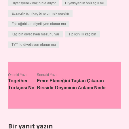
Diyetisyenlik kaç binle alıyor
Diyetisyenlik önü açık mı
Eczacılık için kaç bine girmek gerekir
Eşit ağırlıktan diyetisyen olunur mu
Kaç bin diyetisyen mezunu var
Tıp için ilk kaç bin
TYT ile diyetisyen olunur mu
Önceki Yazı
Sonraki Yazı
Together
Emre Ekmeğini Taştan Çıkaran
Türkçesi Ne
Birisidir Deyiminin Anlamı Nedir
Bir yanıt yazın