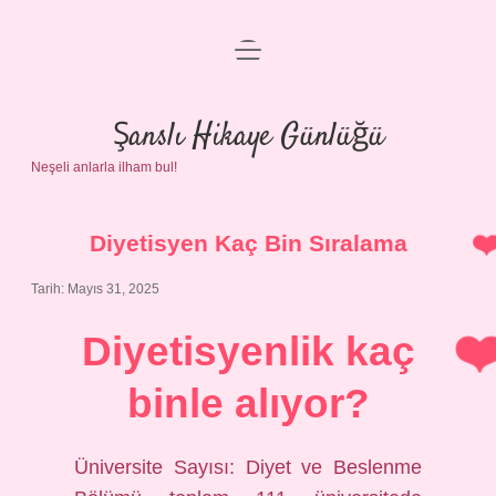
menüyü
Anasayfa
aç
Gizlilik Politikası
Şanslı Hikaye Günlüğü
Neşeli anlarla ilham bul!
Yasal Uyarı
Hakkımızda
Diyetisyen Kaç Bin Sıralama
Tarih: Mayıs 31, 2025
Diyetisyenlik kaç
binle alıyor?
Üniversite Sayısı: Diyet ve Beslenme