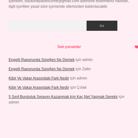
içerikleri,
backlinkpanelicomtr@gmail.com
adresine bildirmeniz halinde,
ilgili içerikler yasal süre içerisinde sitemizden kaldırılacaktır.
Arama
Son yorumlar
Engelli Raporunda Süreğen Ne Demek
için
admin
Engelli Raporunda Süreğen Ne Demek
için
Zafer
Kibir Ve Vakar Arasındaki Fark Nedir
için
admin
Kibir Ve Vakar Arasındaki Fark Nedir
için
Çolak
5 Sınıf Bursluluk Sınavını Kazanmak Için Kaç Net Yapmak Gerekir
için
admin