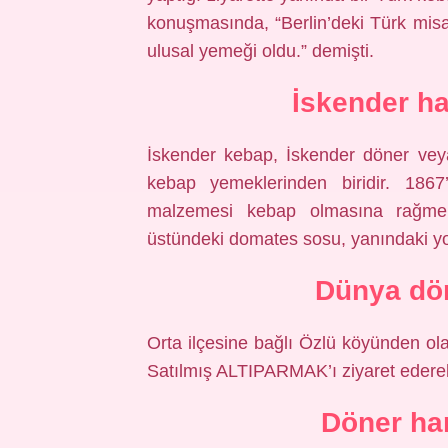
konuşmasında, “Berlin’deki Türk misafi
ulusal yemeği oldu.” demişti.
İskender han
İskender kebap, İskender döner vey
kebap yemeklerinden biridir. 1867
malzemesi kebap olmasına rağmen
üstündeki domates sosu, yanındaki yoğu
Dünya dön
Orta ilçesine bağlı Özlü köyünden o
Satılmış ALTIPARMAK’ı ziyaret ederek
Döner han