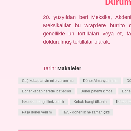
Dürüm 
20. yüzyıldan beri Meksika, Akden
Meksikalılar bu wrap’lere burrito d
genellikle un tortillaları veya et, 
doldurulmuş tortillalar olarak.
Tarih:
Makaleler
Cağ kebap artvin mi erzurum mu
Döner Almanyanın mı
Dö
Döner kebap nerede icat edildi
Döner patenti kimde
Döner
İskender hangi ilimize aittir
Kebab hangi ülkenin
Kebap han
Paşa döner yerli mi
Tavuk döner ilk ne zaman çıktı