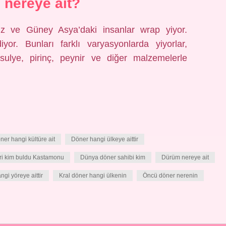
nereye ait?
iz ve Güney Asya’daki insanlar wrap yiyor.
iyor. Bunları farklı varyasyonlarda yiyorlar,
fasulye, pirinç, peynir ve diğer malzemelerle
ner hangi kültüre ait
Döner hangi ülkeye aittir
i kim buldu Kastamonu
Dünya döner sahibi kim
Dürüm nereye ait
gi yöreye aittir
Kral döner hangi ülkenin
Öncü döner nerenin