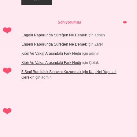
Son yorumlar
Engelli Raporunda Süreğen Ne Demek
için
admin
Engelli Raporunda Süreğen Ne Demek
için
Zafer
Kibir Ve Vakar Arasındaki Fark Nedir
için
admin
Kibir Ve Vakar Arasındaki Fark Nedir
için
Çolak
5 Sınıf Bursluluk Sınavını Kazanmak Için Kaç Net Yapmak
Gerekir
için
admin