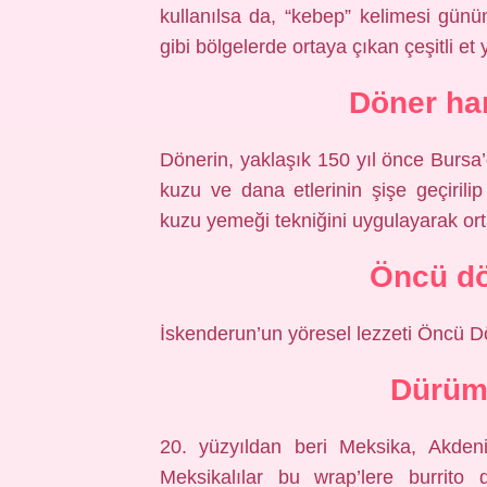
kullanılsa da, “kebep” kelimesi gü
gibi bölgelerde ortaya çıkan çeşitli et 
Döner han
Dönerin, yaklaşık 150 yıl önce Bursa
kuzu ve dana etlerinin şişe geçirili
kuzu yemeği tekniğini uygulayarak orta
Öncü dö
İskenderun’un yöresel lezzeti Öncü D
Dürüm 
20. yüzyıldan beri Meksika, Akden
Meksikalılar bu wrap’lere burrito d