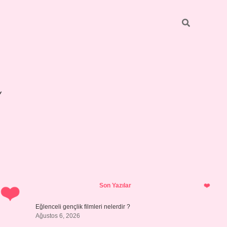
Sidebar
betexper giri
Son Yazılar
Eğlenceli gençlik filmleri nelerdir ?
Ağustos 6, 2026