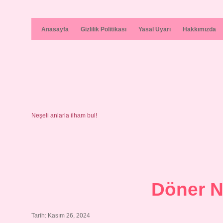
Anasayfa
Gizlilik Politikası
Yasal Uyarı
Hakkımızda
Neşeli anlarla ilham bul!
Döner N
Tarih: Kasım 26, 2024