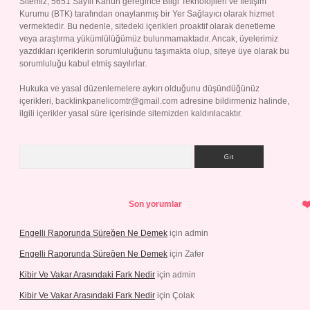
Sitemiz, 5651 Sayılı Kanun gereğince Bilgi Teknolojileri ve İletişim
Kurumu (BTK) tarafından onaylanmış bir Yer Sağlayıcı olarak hizmet
vermektedir. Bu nedenle, sitedeki içerikleri proaktif olarak denetleme
veya araştırma yükümlülüğümüz bulunmamaktadır. Ancak, üyelerimiz
yazdıkları içeriklerin sorumluluğunu taşımakta olup, siteye üye olarak bu
sorumluluğu kabul etmiş sayılırlar.
Hukuka ve yasal düzenlemelere aykırı olduğunu düşündüğünüz
içerikleri,
backlinkpanelicomtr@gmail.com
adresine bildirmeniz halinde,
ilgili içerikler yasal süre içerisinde sitemizden kaldırılacaktır.
Arama
Son yorumlar
Engelli Raporunda Süreğen Ne Demek
için
admin
Engelli Raporunda Süreğen Ne Demek
için
Zafer
Kibir Ve Vakar Arasındaki Fark Nedir
için
admin
Kibir Ve Vakar Arasındaki Fark Nedir
için
Çolak