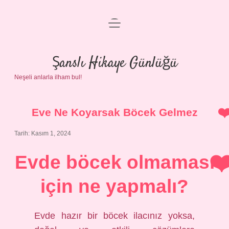
menüyü
Anasayfa
aç
Gizlilik Politikası
Şanslı Hikaye Günlüğü
Neşeli anlarla ilham bul!
Yasal Uyarı
Hakkımızda
Eve Ne Koyarsak Böcek Gelmez
Tarih: Kasım 1, 2024
Evde böcek olmaması
için ne yapmalı?
Evde hazır bir böcek ilacınız yoksa,