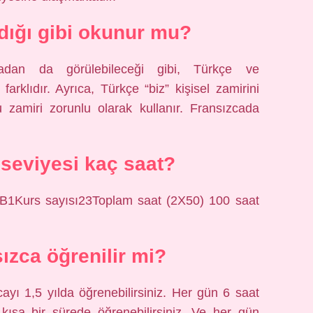
ldığı gibi okunur mu?
rmadan da görülebileceği gibi, Türkçe ve
arklıdır. Ayrıca, Türkçe “biz” kişisel zamirini
u zamiri zorunlu olarak kullanır. Fransızcada
seviyesi kaç saat?
A1B1Kurs sayısı23Toplam saat (2X50) 100 saat
sızca öğrenilir mi?
ayı 1,5 yılda öğrenebilirsiniz. Her gün 6 saat
kısa bir sürede öğrenebilirsiniz. Ve her gün