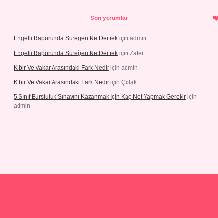
Son yorumlar
Engelli Raporunda Süreğen Ne Demek
için
admin
Engelli Raporunda Süreğen Ne Demek
için
Zafer
Kibir Ve Vakar Arasındaki Fark Nedir
için
admin
Kibir Ve Vakar Arasındaki Fark Nedir
için
Çolak
5 Sınıf Bursluluk Sınavını Kazanmak Için Kaç Net Yapmak Gerekir
için
admin
iriş