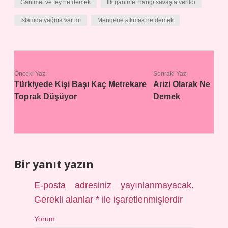
Ganimet ve fey ne demek
İlk ganimet hangi savaşta verildi
İslamda yağma var mı
Mengene sıkmak ne demek
Önceki Yazı
Sonraki Yazı
Türkiyede Kişi Başı Kaç Metrekare
Arizi Olarak Ne
Toprak Düşüyor
Demek
Bir yanıt yazın
E-posta adresiniz yayınlanmayacak.
Gerekli alanlar
*
ile işaretlenmişlerdir
Yorum