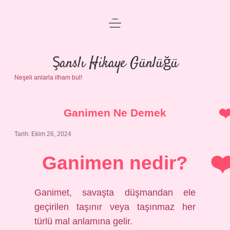
menüyü
Anasayfa
aç
Gizlilik Politikası
Şanslı Hikaye Günlüğü
Neşeli anlarla ilham bul!
Yasal Uyarı
Hakkımızda
Ganimen Ne Demek
Tarih: Ekim 26, 2024
Ganimen nedir?
Ganimet, savaşta düşmandan ele
geçirilen taşınır veya taşınmaz her
türlü mal anlamına gelir.