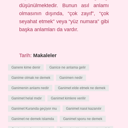
düşünülmektedir. Bunun asıl anlamı
olmasının dışında, “çok zayıf”, “çok
seyahat etmek” veya “yüz numara” gibi
başka anlamları da vardır.
Tarih:
Makaleler
Ganere kime denir
Ganice ne anlama gelir
Ganime olmak ne demek
Ganimen nedir
Ganimenin anlamı nedir
Ganimet elde etmek ne demek
Ganimet helal mıdır
Ganimet kimlere verilir
Ganimet Kuranda geçiyor mu
Ganimet nasıl kazanılır
Ganimet ne demek islamda
Ganimet sporu ne demek