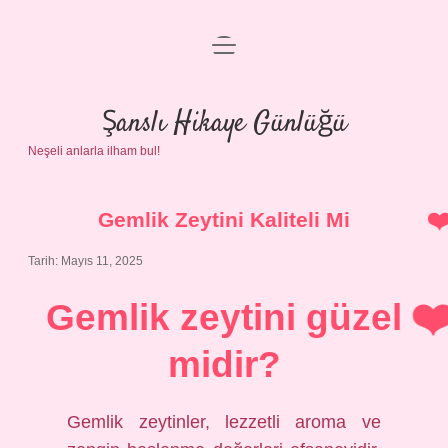
menüyü
Anasayfa
aç
Gizlilik Politikası
Şanslı Hikaye Günlüğü
Neşeli anlarla ilham bul!
Yasal Uyarı
Hakkımızda
Gemlik Zeytini Kaliteli Mi
Tarih: Mayıs 11, 2025
Gemlik zeytini güzel
midir?
Gemlik zeytinler, lezzetli aroma ve