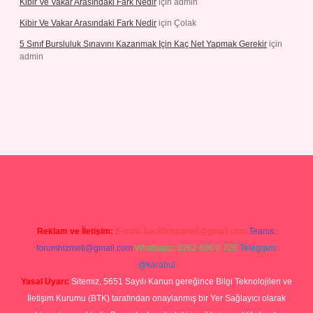
Kibir Ve Vakar Arasındaki Fark Nedir
için
admin
Kibir Ve Vakar Arasındaki Fark Nedir
için
Çolak
5 Sınıf Bursluluk Sınavını Kazanmak Için Kaç Net Yapmak Gerekir
için
admin
etexper giriş
Reklam ve İletişim:
E-mail:
backlinkpaneli@gmail.com
Teams:
forumhizmeti@gmail.com
Whatsapp: 0262 606 0 726
Telegram:
@karabul
Yasal Uyarı:
Sitemiz, 5651 Sayılı Kanun gereğince Bilgi Teknolojileri ve
İletişim Kurumu (BTK) tarafından onaylanmış bir Yer Sağlayıcı olarak