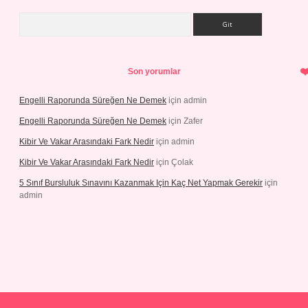
Arama
Son yorumlar
Engelli Raporunda Süreğen Ne Demek
için
admin
Engelli Raporunda Süreğen Ne Demek
için
Zafer
Kibir Ve Vakar Arasındaki Fark Nedir
için
admin
Kibir Ve Vakar Arasındaki Fark Nedir
için
Çolak
5 Sınıf Bursluluk Sınavını Kazanmak Için Kaç Net Yapmak Gerekir
için
admin
iriş