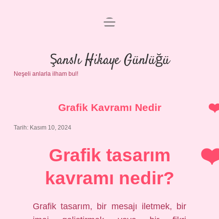
menüyü
Anasayfa
aç
Gizlilik Politikası
Şanslı Hikaye Günlüğü
Neşeli anlarla ilham bul!
Yasal Uyarı
Hakkımızda
Grafik Kavramı Nedir
Tarih: Kasım 10, 2024
Grafik tasarım
kavramı nedir?
Grafik tasarım, bir mesajı iletmek, bir