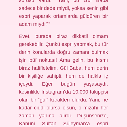
sorusu vardı: “Yani, bu Gül Baba
sadece bir dede miydi, yoksa senin gibi
espri yaparak ortamlarda güldüren bir
adam mıydı?”
Evet, burada biraz dikkatli olmam
gerekebilir. Çünkü espri yapmak, bu tür
derin konularda doğru zamanı bulmak
işin püf noktası! Ama gelin, bu kısmı
biraz hafifletelim. Gül Baba, hem derin
bir kişiliğe sahipti, hem de halkla iç
içeydi. Eğer bugün yaşasaydı,
kesinlikle Instagram’da 10.000 takipçisi
olan bir “gül” karakteri olurdu. Yani, ne
kadar ciddi olursa olsun, o mizahı her
zaman yanına alırdı. Düşünsenize,
Kanuni Sultan Süleyman’a espri