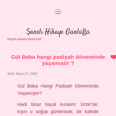
menüyü
Anasayfa
aç
Gizlilik Politikası
Şanslı Hikaye Günlüğü
Neşeli anlarla ilham bul!
Yasal Uyarı
Hakkımızda
Gül Baba hangi padişah döneminde
yaşamıştır ?
Tarih: Nisan 27, 2026
Gül Baba Hangi Padişah Döneminde
Yaşamıştır?
Hadi biraz hayal kuralım: İzmir’de,
kışın o soğuk günlerinde, bir kafede