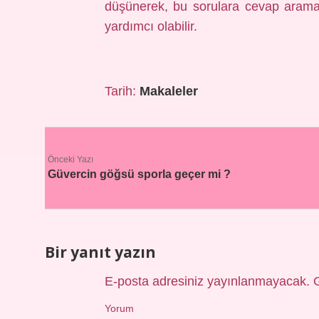
düşünerek, bu sorulara cevap araman
yardımcı olabilir.
Tarih:
Makaleler
Önceki Yazı
Güvercin göğsü sporla geçer mi ?
Bir yanıt yazın
E-posta adresiniz yayınlanmayacak.
Yorum