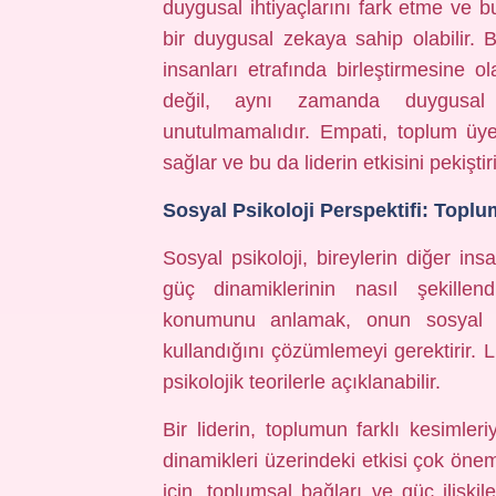
duygusal ihtiyaçlarını fark etme ve 
bir duygusal zekaya sahip olabilir.
insanları etrafında birleştirmesine ol
değil, aynı zamanda duygusal t
unutulmamalıdır. Empati, toplum üyel
sağlar ve bu da liderin etkisini pekiştiri
Sosyal Psikoloji Perspektifi: Toplum
Sosyal psikoloji, bireylerin diğer ins
güç dinamiklerinin nasıl şekillen
konumunu anlamak, onun sosyal ili
kullandığını çözümlemeyi gerektirir. L
psikolojik teorilerle açıklanabilir.
Bir liderin, toplumun farklı kesimleri
dinamikleri üzerindeki etkisi çok öne
için, toplumsal bağları ve güç ilişkile