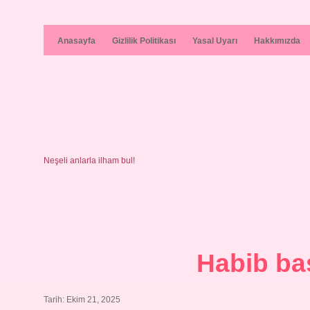
Anasayfa
Gizlilik Politikası
Yasal Uyarı
Hakkımızda
Neşeli anlarla ilham bul!
Habib ba
Tarih: Ekim 21, 2025