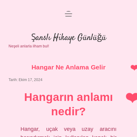
menüyü
Anasayfa
aç
Gizlilik Politikası
Şanslı Hikaye Günlüğü
Neşeli anlarla ilham bul!
Yasal Uyarı
Hakkımızda
Hangar Ne Anlama Gelir
Tarih: Ekim 17, 2024
Hangarın anlamı
nedir?
Hangar, uçak veya uzay aracını