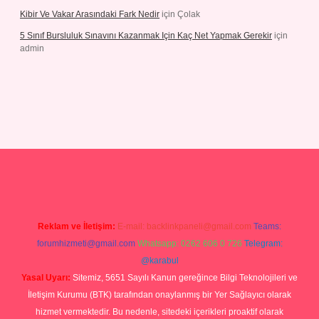
Kibir Ve Vakar Arasındaki Fark Nedir
için
Çolak
5 Sınıf Bursluluk Sınavını Kazanmak Için Kaç Net Yapmak Gerekir
için
admin
riş
Reklam ve İletişim:
E-mail:
backlinkpaneli@gmail.com
Teams:
forumhizmeti@gmail.com
Whatsapp: 0262 606 0 726
Telegram:
@karabul
Yasal Uyarı:
Sitemiz, 5651 Sayılı Kanun gereğince Bilgi Teknolojileri ve
İletişim Kurumu (BTK) tarafından onaylanmış bir Yer Sağlayıcı olarak
hizmet vermektedir. Bu nedenle, sitedeki içerikleri proaktif olarak