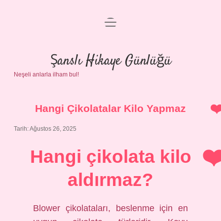
menüyü
Anasayfa
aç
Gizlilik Politikası
Şanslı Hikaye Günlüğü
Neşeli anlarla ilham bul!
Yasal Uyarı
Hakkımızda
Hangi Çikolatalar Kilo Yapmaz
Tarih: Ağustos 26, 2025
Hangi çikolata kilo
aldırmaz?
Blower çikolataları, beslenme için en