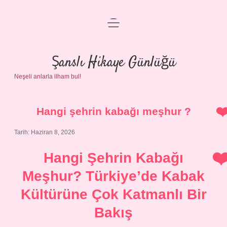
menüyü
Anasayfa
aç
Gizlilik Politikası
Şanslı Hikaye Günlüğü
Neşeli anlarla ilham bul!
Yasal Uyarı
Hakkımızda
Hangi şehrin kabağı meşhur ?
Tarih: Haziran 8, 2026
Hangi Şehrin Kabağı
Meşhur? Türkiye’de Kabak
Kültürüne Çok Katmanlı Bir
Bakış