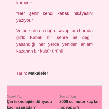
kuruyor:
“Her şehir kendi kabak hikâyesini
yazıyor.”
Ve belki de en doğru cevap tam burada
gizli: Kabak bir şehre ait değil;
yaşandığı her yerde yeniden anlam
kazanan bir kültür ürünü.
Tarih:
Makaleler
Önceki Yazı
Sonraki Yazı
Çin teknolojide dünyada
2000 cc motor kaç km
kaçıncı sırada ?
hız yapar ?