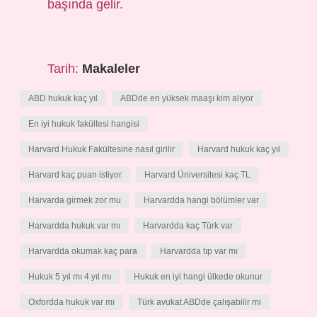
başında gelir.
Tarih:
Makaleler
ABD hukuk kaç yıl
ABDde en yüksek maaşı kim alıyor
En iyi hukuk fakültesi hangisi
Harvard Hukuk Fakültesine nasıl girilir
Harvard hukuk kaç yıl
Harvard kaç puan istiyor
Harvard Üniversitesi kaç TL
Harvarda girmek zor mu
Harvardda hangi bölümler var
Harvardda hukuk var mı
Harvardda kaç Türk var
Harvardda okumak kaç para
Harvardda tıp var mı
Hukuk 5 yıl mı 4 yıl mı
Hukuk en iyi hangi ülkede okunur
Oxfordda hukuk var mı
Türk avukat ABDde çalışabilir mi