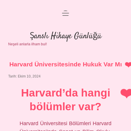
menüyü
Anasayfa
aç
Gizlilik Politikası
Şanslı Hikaye Günlüğü
Neşeli anlarla ilham bul!
Yasal Uyarı
Hakkımızda
Harvard Üniversitesinde Hukuk Var Mı
Tarih: Ekim 10, 2024
Harvard’da hangi
bölümler var?
Harvard Üniversitesi Bölümleri Harvard