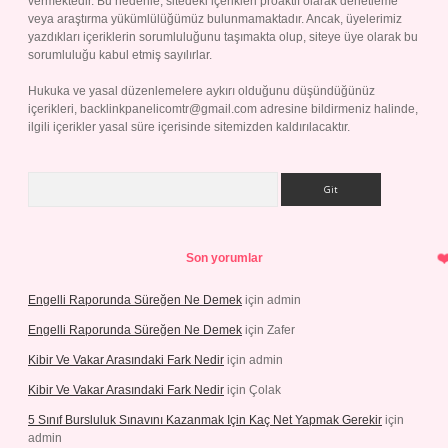
vermektedir. Bu nedenle, sitedeki içerikleri proaktif olarak denetleme
veya araştırma yükümlülüğümüz bulunmamaktadır. Ancak, üyelerimiz
yazdıkları içeriklerin sorumluluğunu taşımakta olup, siteye üye olarak bu
sorumluluğu kabul etmiş sayılırlar.
Hukuka ve yasal düzenlemelere aykırı olduğunu düşündüğünüz
içerikleri,
backlinkpanelicomtr@gmail.com
adresine bildirmeniz halinde,
ilgili içerikler yasal süre içerisinde sitemizden kaldırılacaktır.
Arama
Son yorumlar
Engelli Raporunda Süreğen Ne Demek
için
admin
Engelli Raporunda Süreğen Ne Demek
için
Zafer
Kibir Ve Vakar Arasındaki Fark Nedir
için
admin
Kibir Ve Vakar Arasındaki Fark Nedir
için
Çolak
5 Sınıf Bursluluk Sınavını Kazanmak Için Kaç Net Yapmak Gerekir
için
admin