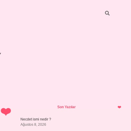
Sidebar
betexper 
Son Yazılar
Necdet ismi nedir ?
Ağustos 8, 2026