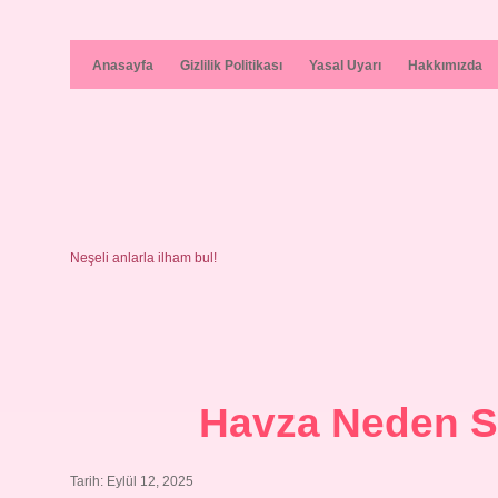
Anasayfa
Gizlilik Politikası
Yasal Uyarı
Hakkımızda
Neşeli anlarla ilham bul!
Havza Neden S
Tarih: Eylül 12, 2025