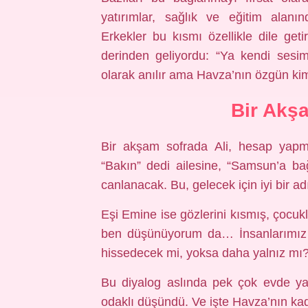
yatırımlar, sağlık ve eğitim alanı
Erkekler bu kısmı özellikle dile get
derinden geliyordu: “Ya kendi sesi
olarak anılır ama Havza’nın özgün kim
Bir Akş
Bir akşam sofrada Ali, hesap yapma
“Bakın” dedi ailesine, “Samsun’a bağ
canlanacak. Bu, gelecek için iyi bir ad
Eşi Emine ise gözlerini kısmış, çocukl
ben düşünüyorum da… İnsanlarımız 
hissedecek mi, yoksa daha yalnız mı?
Bu diyalog aslında pek çok evde ya
odaklı düşündü. Ve işte Havza’nın ka