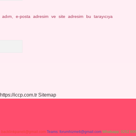
n adım, e-posta adresim ve site adresim bu tarayıcıya
https://iccp.com.tr
Sitemap
:
backlinkpaneli@gmail.com
Teams:
forumhizmeti@gmail.com
Whatsapp: 0262 606