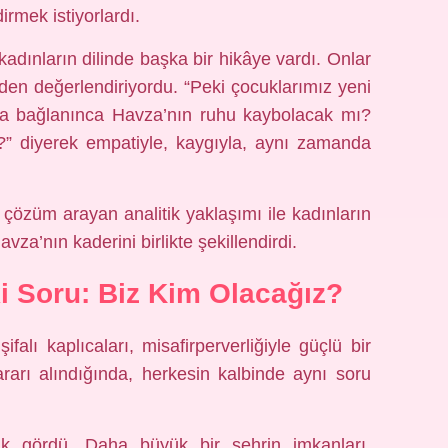
irmek istiyorlardı.
kadınların dilinde başka bir hikâye vardı. Onlar
den değerlendiriyordu. “Peki çocuklarımız yeni
a bağlanınca Havza’nın ruhu kaybolacak mı?
k?” diyerek empatiyle, kaygıyla, aynı zamanda
in çözüm arayan analitik yaklaşımı ile kadınların
avza’nın kaderini birlikte şekillendirdi.
i Soru: Biz Kim Olacağız?
falı kaplıcaları, misafirperverliğiyle güçlü bir
rarı alındığında, herkesin kalbinde aynı soru
ak gördü. Daha büyük bir şehrin imkanları,