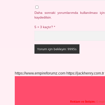
Daha sonraki yorumlarımda kullanılması içi
kaydedilsin.
5 + 3 kaçtır?
*
https://www.empireforumz.com
https://jackhenry.com.tr
Reklam ve İletişim:
E-mail