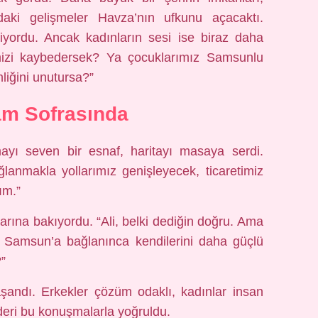
ndaki gelişmeler Havza’nın ufkunu açacaktı.
iriyordu. Ancak kadınların sesi ise biraz daha
mizi kaybedersek? Ya çocuklarımız Samsunlu
liğini unutursa?”
am Sofrasında
yı seven bir esnaf, haritayı masaya serdi.
lanmakla yollarımız genişleyecek, ticaretimiz
ım.”
arına bakıyordu. “Ali, belki dediğin doğru. Ama
Samsun’a bağlanınca kendilerini daha güçlü
”
şandı. Erkekler çözüm odaklı, kadınlar insan
deri bu konuşmalarla yoğruldu.