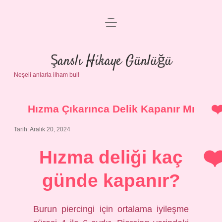
menüyü
Anasayfa
aç
Gizlilik Politikası
Şanslı Hikaye Günlüğü
Neşeli anlarla ilham bul!
Yasal Uyarı
Hakkımızda
Hızma Çıkarınca Delik Kapanır Mı
Tarih: Aralık 20, 2024
Hızma deliği kaç
günde kapanır?
Burun piercingi için ortalama iyileşme