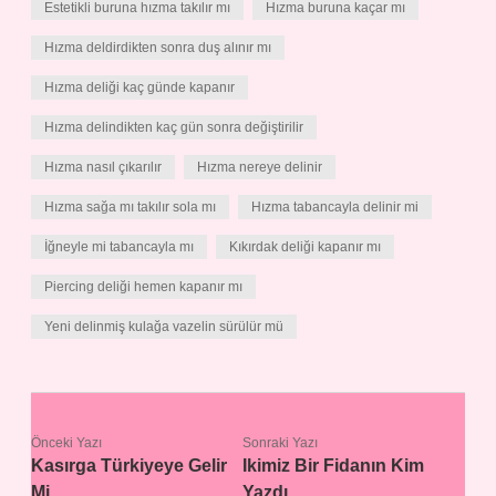
Estetikli buruna hızma takılır mı
Hızma buruna kaçar mı
Hızma deldirdikten sonra duş alınır mı
Hızma deliği kaç günde kapanır
Hızma delindikten kaç gün sonra değiştirilir
Hızma nasıl çıkarılır
Hızma nereye delinir
Hızma sağa mı takılır sola mı
Hızma tabancayla delinir mi
İğneyle mi tabancayla mı
Kıkırdak deliği kapanır mı
Piercing deliği hemen kapanır mı
Yeni delinmiş kulağa vazelin sürülür mü
Önceki Yazı
Sonraki Yazı
Kasırga Türkiyeye Gelir
Ikimiz Bir Fidanın Kim
Mi
Yazdı