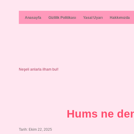
Anasayfa
Gizlilik Politikası
Yasal Uyarı
Hakkımızda
Neşeli anlarla ilham bul!
Hums ne de
Tarih: Ekim 22, 2025