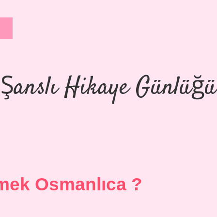
Şanslı Hikaye Günlüğü
mek Osmanlıca ?