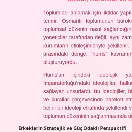
Toplumları anlamak için iktidar yapı
terimi, Osmanlı toplumunun bürokra
toplumsal düzenin nasıl sağlandığın
yöneticiler tarafından değil, aynı z
kurumların etkileşimleriyle şekillenir
arasındaki denge, “hums” kavramını
oluşturuyordu.
Hums’un içindeki ideolojik y
İmparatorluğu’ndaki ideolojiler, ha
sağlayan unsurlardı. Bu ideolojiler, 
ve kurallar çerçevesinde hareket etme
belirli bir ideoloji etrafında şekillend
toplumun düzeninin sağlanmasında öne
Erkeklerin Stratejik ve Güç Odaklı Perspektifi