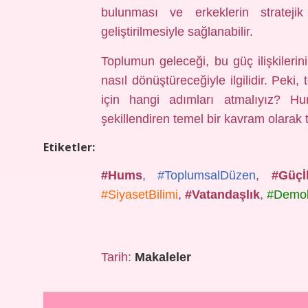
bulunması ve erkeklerin strateji
geliştirilmesiyle sağlanabilir.
Toplumun geleceği, bu güç ilişkilerini
nasıl dönüştüreceğiyle ilgilidir. Peki
için hangi adımları atmalıyız? Hum
şekillendiren temel bir kavram olarak t
Etiketler:
#Hums
,
#ToplumsalDüzen
,
#Güçİl
#SiyasetBilimi
,
#Vatandaşlık
,
#Demok
Tarih:
Makaleler