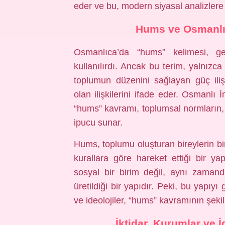
eder ve bu, modern siyasal analizlere 
Hums ve Osmanlıc
Osmanlıca’da “hums” kelimesi, ge
kullanılırdı. Ancak bu terim, yalnız
toplumun düzenini sağlayan güç ilişkil
olan ilişkilerini ifade eder. Osmanlı
“hums” kavramı, toplumsal normların, id
ipucu sunar.
Hums, toplumu oluşturan bireylerin bir
kurallara göre hareket ettiği bir y
sosyal bir birim değil, aynı zaman
üretildiği bir yapıdır. Peki, bu yapıyı
ve ideolojiler, “hums” kavramının şekill
İktidar, Kurumlar ve 