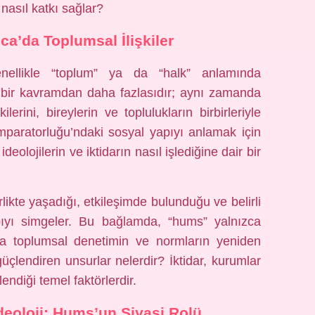
nasıl katkı sağlar?
a’da Toplumsal İlişkiler
nellikle “toplum” ya da “halk” anlamında
ca bir kavramdan daha fazlasıdır; aynı zamanda
erini, bireylerin ve toplulukların birbirleriyle
 İmparatorluğu’ndaki sosyal yapıyı anlamak için
eolojilerin ve iktidarın nasıl işlediğine dair bir
likte yaşadığı, etkileşimde bulunduğu ve belirli
apıyı simgeler. Bu bağlamda, “hums” yalnızca
da toplumsal denetimin ve normların yeniden
 güçlendiren unsurlar nelerdir? İktidar, kurumlar
endiği temel faktörlerdir.
İdeoloji: Hums’un Siyasi Rolü