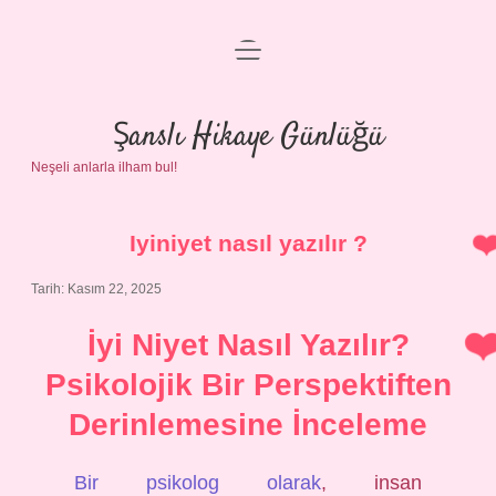
menüyü
Anasayfa
aç
Gizlilik Politikası
Şanslı Hikaye Günlüğü
Neşeli anlarla ilham bul!
Yasal Uyarı
Hakkımızda
Iyiniyet nasıl yazılır ?
Tarih: Kasım 22, 2025
İyi Niyet Nasıl Yazılır?
Psikolojik Bir Perspektiften
Derinlemesine İnceleme
Bir psikolog olarak
, insan