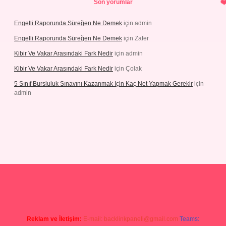
Son yorumlar
Engelli Raporunda Süreğen Ne Demek
için
admin
Engelli Raporunda Süreğen Ne Demek
için
Zafer
Kibir Ve Vakar Arasındaki Fark Nedir
için
admin
Kibir Ve Vakar Arasındaki Fark Nedir
için
Çolak
5 Sınıf Bursluluk Sınavını Kazanmak Için Kaç Net Yapmak Gerekir
için
admin
er giriş
Reklam ve İletişim:
E-mail:
backlinkpaneli@gmail.com
Teams: