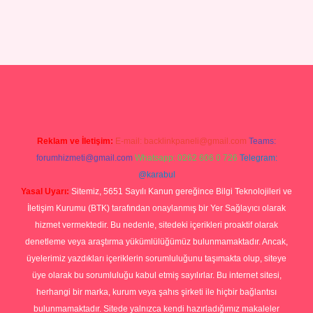
 giriş
Reklam ve İletişim:
E-mail:
backlinkpaneli@gmail.com
Teams:
forumhizmeti@gmail.com
Whatsapp: 0262 606 0 726
Telegram:
@karabul
Yasal Uyarı:
Sitemiz, 5651 Sayılı Kanun gereğince Bilgi Teknolojileri ve
İletişim Kurumu (BTK) tarafından onaylanmış bir Yer Sağlayıcı olarak
hizmet vermektedir. Bu nedenle, sitedeki içerikleri proaktif olarak
denetleme veya araştırma yükümlülüğümüz bulunmamaktadır. Ancak,
üyelerimiz yazdıkları içeriklerin sorumluluğunu taşımakta olup, siteye
üye olarak bu sorumluluğu kabul etmiş sayılırlar. Bu internet sitesi,
herhangi bir marka, kurum veya şahıs şirketi ile hiçbir bağlantısı
bulunmamaktadır. Sitede yalnızca kendi hazırladığımız makaleler