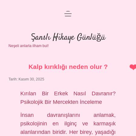
menüyü
Anasayfa
aç
Gizlilik Politikası
Şanslı Hikaye Günlüğü
Neşeli anlarla ilham bul!
Yasal Uyarı
Hakkımızda
Kalp kırıklığı neden olur ?
Tarih: Kasım 30, 2025
Kırılan Bir Erkek Nasıl Davranır?
Psikolojik Bir Mercekten İnceleme
İnsan davranışlarını anlamak,
psikolojinin en ilginç ve karmaşık
alanlarından biridir. Her birey, yaşadığı