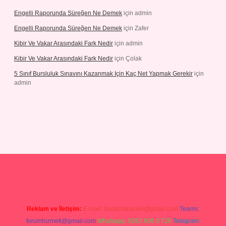
Engelli Raporunda Süreğen Ne Demek
için
admin
Engelli Raporunda Süreğen Ne Demek
için
Zafer
Kibir Ve Vakar Arasındaki Fark Nedir
için
admin
Kibir Ve Vakar Arasındaki Fark Nedir
için
Çolak
5 Sınıf Bursluluk Sınavını Kazanmak Için Kaç Net Yapmak Gerekir
için
admin
etexper giriş
Reklam ve İletişim:
E-mail:
backlinkpaneli@gmail.com
Teams:
forumhizmeti@gmail.com
Whatsapp: 0262 606 0 726
Telegram: