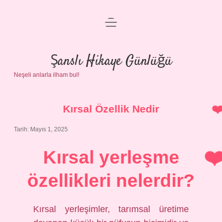
menüyü
Anasayfa
aç
Gizlilik Politikası
Şanslı Hikaye Günlüğü
Neşeli anlarla ilham bul!
Yasal Uyarı
Hakkımızda
Kırsal Özellik Nedir
Tarih: Mayıs 1, 2025
Kırsal yerleşme
özellikleri nelerdir?
Kırsal yerleşimler, tarımsal üretime