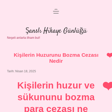
menüyü
Anasayfa
aç
Gizlilik Politikası
Şanslı Hikaye Günlüğü
Neşeli anlarla ilham bul!
Yasal Uyarı
Hakkımızda
Kişilerin Huzurunu Bozma Cezası
Nedir
Tarih: Nisan 18, 2025
Kişilerin huzur ve
sükununu bozma
para cezası ne