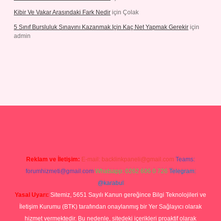
Kibir Ve Vakar Arasındaki Fark Nedir
için
Çolak
5 Sınıf Bursluluk Sınavını Kazanmak Için Kaç Net Yapmak Gerekir
için
admin
 giriş
Reklam ve İletişim:
E-mail:
backlinkpaneli@gmail.com
Teams:
forumhizmeti@gmail.com
Whatsapp: 0262 606 0 726
Telegram:
@karabul
Yasal Uyarı:
Sitemiz, 5651 Sayılı Kanun gereğince Bilgi Teknolojileri ve
İletişim Kurumu (BTK) tarafından onaylanmış bir Yer Sağlayıcı olarak
hizmet vermektedir. Bu nedenle, sitedeki içerikleri proaktif olarak