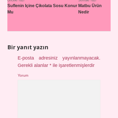
Önceki Yazı
Sonraki Yazı
Suflenin Içine Çikolata Sosu Konur
Matbu Ürün
Mu
Nedir
Bir yanıt yazın
E-posta adresiniz yayınlanmayacak.
Gerekli alanlar
*
ile işaretlenmişlerdir
Yorum