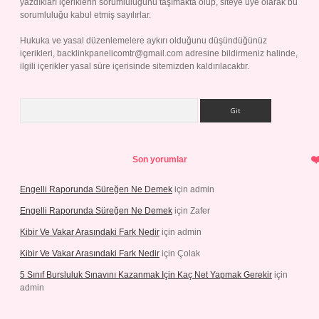
yazdıkları içeriklerin sorumluluğunu taşımakta olup, siteye üye olarak bu
sorumluluğu kabul etmiş sayılırlar.
Hukuka ve yasal düzenlemelere aykırı olduğunu düşündüğünüz
içerikleri,
backlinkpanelicomtr@gmail.com
adresine bildirmeniz halinde,
ilgili içerikler yasal süre içerisinde sitemizden kaldırılacaktır.
Arama
Son yorumlar
Engelli Raporunda Süreğen Ne Demek
için
admin
Engelli Raporunda Süreğen Ne Demek
için
Zafer
Kibir Ve Vakar Arasındaki Fark Nedir
için
admin
Kibir Ve Vakar Arasındaki Fark Nedir
için
Çolak
5 Sınıf Bursluluk Sınavını Kazanmak Için Kaç Net Yapmak Gerekir
için
admin