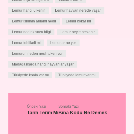
Lemur hangi ülkenin
Lemur hayvan nerede yaşar
Lemur isminin anlamı nedir
Lemur kokar mı
Lemur nedir kısaca bilgi
Lemur neyle beslenir
Lemur tehlikeli mi
Lemurlar ne yer
Lemurun neden nesli tükeniyor
Madagaskarda hangi hayvanlar yaşar
Türkiyede koala var mı
Türkiyede lemur var mı
Önceki Yazı
Sonraki Yazı
Tarih Terim Mi
Bina Kodu Ne Demek