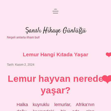
menüyü
Anasayfa
aç
Gizlilik Politikası
Şanslı Hikaye Günlüğü
Neşeli anlarla ilham bul!
Yasal Uyarı
Hakkımızda
Lemur Hangi Kıtada Yaşar
Tarih: Kasım 2, 2024
Lemur hayvan nerede
yaşar?
Halka kuyruklu lemurlar, Afrika’nın