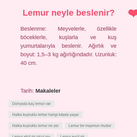
Lemur neyle beslenir?
Beslenme: Meyvelerle, özellikle
böceklerle, kuşlarla ve kuş
yumurtalarıyla beslenir. Ağırlık ve
boyut: 1,5–3 kg ağırlığındadır. Uzunluk:
40 cm.
Tarih:
Makaleler
Dünyada kaç lemur var
Halka kuyruklu lemur hangi kıtada yaşar
Halka kuyruklu lemur ne yer
Lemur bir maymun mudur
Lemur etçil mi otçul mu
Lemur evcil mi