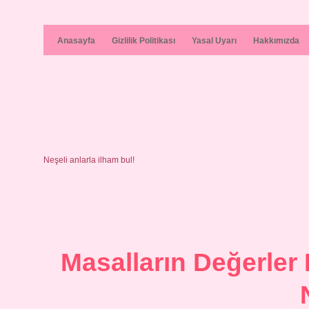
Anasayfa
Gizlilik Politikası
Yasal Uyarı
Hakkımızda
Neşeli anlarla ilham bul!
Masalların Değerler