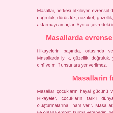
Masallar, herkesi etkileyen evrensel d
doğruluk, dürüstlük, nezaket, güzellik
aktarmayı amaçlar. Ayrıca çevredeki insa
Masallarda evrensel
Hikayelerin başında, ortasında ve
Masallarda iyilik, güzellik, doğruluk,
dinî ve millî unsurlara yer verilmez.
Masallarin f
Masallar çocukların hayal gücünü ve 
Hikayeler, çocukların farklı düny
oluşturmalarına ilham verir. Masalla
ve onlarla empati kurma yeteneğini ge