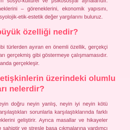
rın sosyo-kültürel ve psikososyal aynalarıdır.
klerini – göreneklerini, ekonomik yapısını,
osyolojik-etik-estetik değer yargılarını buluruz.
büyük özelliği nedir?
bi türlerden ayıran en önemli özellik, gerçekçi
ları gerçekmiş gibi göstermeye çalışmamasıdır.
anda gerçekleşir.
etişkinlerin üzerindeki olumlu
arı nelerdir?
eyin doğru neyin yanlış, neyin iyi neyin kötü
laştıkları sorunlarla karşılaştıklarında farklı
erini geliştirir. Ayrıca masallar ve hikayeler
ye sahiptir ve stresle başa çıkmalarına yardımcı