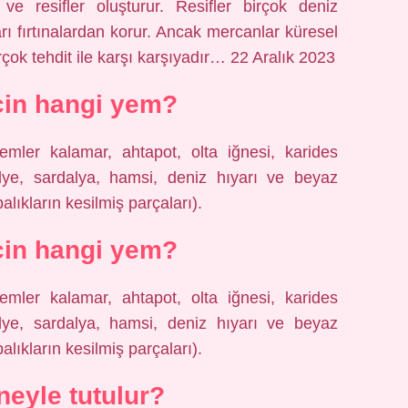
ve resifler oluşturur. Resifler birçok deniz
rı fırtınalardan korur. Ancak mercanlar küresel
irçok tehdit ile karşı karşıyadır… 22 Aralık 2023
çin hangi yem?
emler kalamar, ahtapot, olta iğnesi, karides
midye, sardalya, hamsi, deniz hıyarı ve beyaz
balıkların kesilmiş parçaları).
çin hangi yem?
emler kalamar, ahtapot, olta iğnesi, karides
midye, sardalya, hamsi, deniz hıyarı ve beyaz
balıkların kesilmiş parçaları).
eyle tutulur?