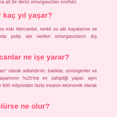
 ait bir deniz omurgasızları sınıfıdır.
 kaç yıl yaşar?
a eski Mercanlar, renkli su altı kayalarına ve
lında polip adı verilen omurgasızların dış
anlar ne işe yarar?
ı” olarak adlandırılır; balıklar, sürüngenler ve
aşamının %25’ine ev sahipliği yapar, aynı
ve 500 milyondan fazla insanın ekonomik olarak
lürse ne olur?