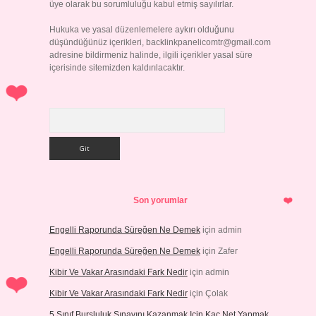
üye olarak bu sorumluluğu kabul etmiş sayılırlar.
Hukuka ve yasal düzenlemelere aykırı olduğunu
düşündüğünüz içerikleri,
backlinkpanelicomtr@gmail.com
adresine bildirmeniz halinde, ilgili içerikler yasal süre
içerisinde sitemizden kaldırılacaktır.
Arama
Son yorumlar
Engelli Raporunda Süreğen Ne Demek
için
admin
Engelli Raporunda Süreğen Ne Demek
için
Zafer
Kibir Ve Vakar Arasındaki Fark Nedir
için
admin
Kibir Ve Vakar Arasındaki Fark Nedir
için
Çolak
5 Sınıf Bursluluk Sınavını Kazanmak Için Kaç Net Yapmak