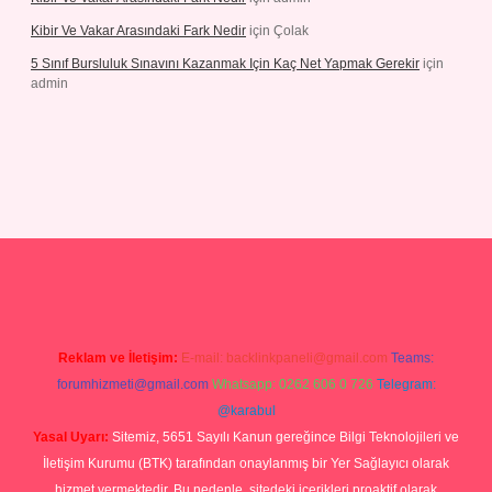
Kibir Ve Vakar Arasındaki Fark Nedir
için
Çolak
5 Sınıf Bursluluk Sınavını Kazanmak Için Kaç Net Yapmak Gerekir
için
admin
riş
Reklam ve İletişim:
E-mail:
backlinkpaneli@gmail.com
Teams:
forumhizmeti@gmail.com
Whatsapp: 0262 606 0 726
Telegram:
@karabul
Yasal Uyarı:
Sitemiz, 5651 Sayılı Kanun gereğince Bilgi Teknolojileri ve
İletişim Kurumu (BTK) tarafından onaylanmış bir Yer Sağlayıcı olarak
hizmet vermektedir. Bu nedenle, sitedeki içerikleri proaktif olarak