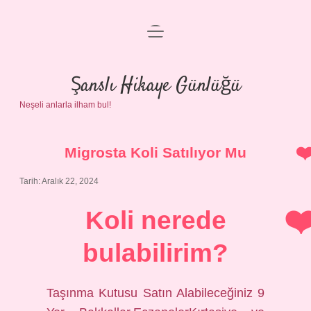
menüyü
Anasayfa
aç
Gizlilik Politikası
Şanslı Hikaye Günlüğü
Neşeli anlarla ilham bul!
Yasal Uyarı
Hakkımızda
Migrosta Koli Satılıyor Mu
Tarih: Aralık 22, 2024
Koli nerede
bulabilirim?
Taşınma Kutusu Satın Alabileceğiniz 9