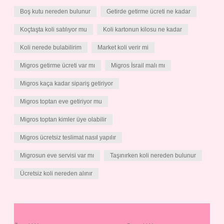
Boş kutu nereden bulunur
Getirde getirme ücreti ne kadar
Koçtaşta koli satılıyor mu
Koli kartonun kilosu ne kadar
Koli nerede bulabilirim
Market koli verir mi
Migros getirme ücreti var mı
Migros İsrail malı mı
Migros kaça kadar sipariş getiriyor
Migros toptan eve getiriyor mu
Migros toptan kimler üye olabilir
Migros ücretsiz teslimat nasıl yapılır
Migrosun eve servisi var mı
Taşınırken koli nereden bulunur
Ücretsiz koli nereden alınır