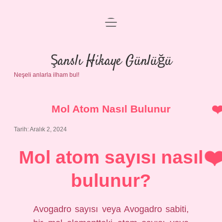
menüyü
Anasayfa
aç
Gizlilik Politikası
Şanslı Hikaye Günlüğü
Neşeli anlarla ilham bul!
Yasal Uyarı
Hakkımızda
Mol Atom Nasıl Bulunur
Tarih: Aralık 2, 2024
Mol atom sayısı nasıl
bulunur?
Avogadro sayısı veya Avogadro sabiti,