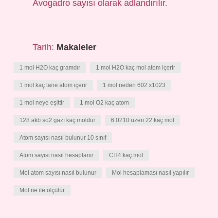
Avogadro sayısı olarak adlandırılır.
Tarih:
Makaleler
1 mol H2O kaç gramdır
1 mol H2O kaç mol atom içerir
1 mol kaç tane atom içerir
1 mol neden 602 x1023
1 mol neye eşittir
1 mol O2 kaç atom
128 akb so2 gazı kaç moldür
6 0210 üzeri 22 kaç mol
Atom sayısı nasıl bulunur 10 sınıf
Atom sayısı nasıl hesaplanır
CH4 kaç mol
Mol atom sayısı nasıl bulunur
Mol hesaplaması nasıl yapılır
Mol ne ile ölçülür