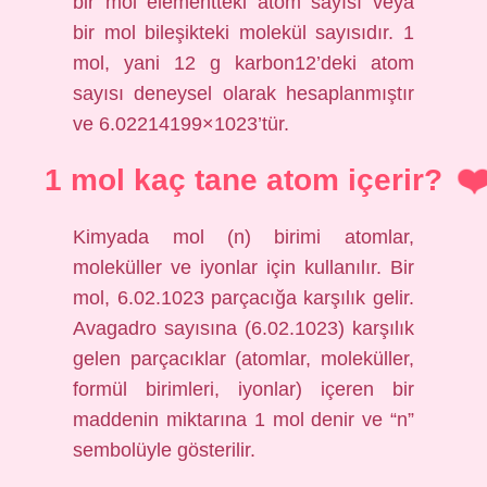
bir mol elementteki atom sayısı veya
bir mol bileşikteki molekül sayısıdır. 1
mol, yani 12 g karbon12’deki atom
sayısı deneysel olarak hesaplanmıştır
ve 6.02214199×1023’tür.
1 mol kaç tane atom içerir?
Kimyada mol (n) birimi atomlar,
moleküller ve iyonlar için kullanılır. Bir
mol, 6.02.1023 parçacığa karşılık gelir.
Avagadro sayısına (6.02.1023) karşılık
gelen parçacıklar (atomlar, moleküller,
formül birimleri, iyonlar) içeren bir
maddenin miktarına 1 mol denir ve “n”
sembolüyle gösterilir.