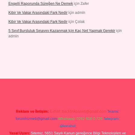
Engelli Raporunda Süreğen Ne Demek
için
Zafer
Kibir Ve Vakar Arasındaki Fark Nedir
için
admin
Kibir Ve Vakar Arasındaki Fark Nedir
için
Çolak
5 Sınıf Bursluluk Sınavını Kazanmak Için Kaç Net Yapmak Gerekir
için
admin
exper giriş
Reklam ve İletişim:
E-mail:
backlinkpaneli@gmail.com
Teams:
forumhizmeti@gmail.com
Whatsapp: 0262 606 0 726
Telegram:
@karabul
Yasal Uyarı:
Sitemiz, 5651 Sayılı Kanun gereğince Bilgi Teknolojileri ve