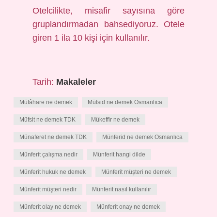
Otelcilikte, misafir sayısına göre
gruplandırmadan bahsediyoruz. Otele
giren 1 ila 10 kişi için kullanılır.
Tarih:
Makaleler
Müfâhare ne demek
Müfsid ne demek Osmanlıca
Müfsit ne demek TDK
Mükeffir ne demek
Münaferet ne demek TDK
Münferid ne demek Osmanlıca
Münferit çalışma nedir
Münferit hangi dilde
Münferit hukuk ne demek
Münferit müşteri ne demek
Münferit müşteri nedir
Münferit nasıl kullanılır
Münferit olay ne demek
Münferit onay ne demek