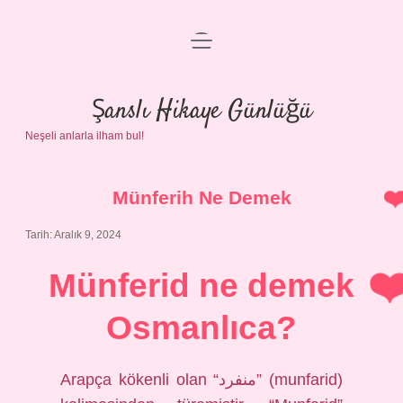
menüyü
Anasayfa
aç
Gizlilik Politikası
Şanslı Hikaye Günlüğü
Neşeli anlarla ilham bul!
Yasal Uyarı
Hakkımızda
Münferih Ne Demek
Tarih: Aralık 9, 2024
Münferid ne demek
Osmanlıca?
Arapça kökenli olan “منفرد” (munfarid)