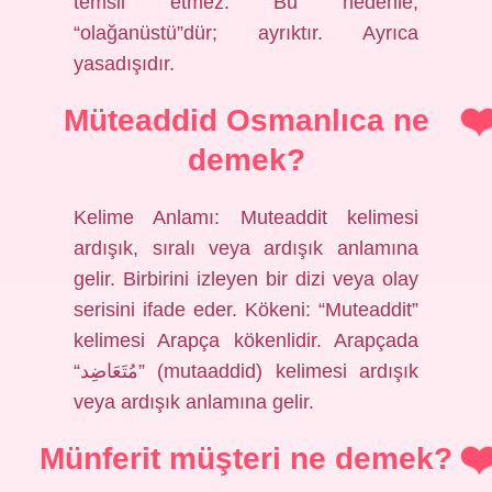
temsil etmez. Bu nedenle,
“olağanüstü”dür; ayrıktır. Ayrıca
yasadışıdır.
Müteaddid Osmanlıca ne
demek?
Kelime Anlamı: Muteaddit kelimesi
ardışık, sıralı veya ardışık anlamına
gelir. Birbirini izleyen bir dizi veya olay
serisini ifade eder. Kökeni: “Muteaddit”
kelimesi Arapça kökenlidir. Arapçada
“مُتَعَاضِد” (mutaaddid) kelimesi ardışık
veya ardışık anlamına gelir.
Münferit müşteri ne demek?