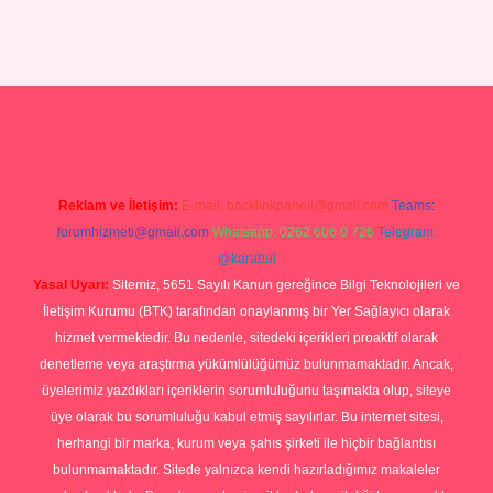
xper giriş
Reklam ve İletişim:
E-mail:
backlinkpaneli@gmail.com
Teams:
forumhizmeti@gmail.com
Whatsapp: 0262 606 0 726
Telegram:
@karabul
Yasal Uyarı:
Sitemiz, 5651 Sayılı Kanun gereğince Bilgi Teknolojileri ve
İletişim Kurumu (BTK) tarafından onaylanmış bir Yer Sağlayıcı olarak
hizmet vermektedir. Bu nedenle, sitedeki içerikleri proaktif olarak
denetleme veya araştırma yükümlülüğümüz bulunmamaktadır. Ancak,
üyelerimiz yazdıkları içeriklerin sorumluluğunu taşımakta olup, siteye
üye olarak bu sorumluluğu kabul etmiş sayılırlar. Bu internet sitesi,
herhangi bir marka, kurum veya şahıs şirketi ile hiçbir bağlantısı
bulunmamaktadır. Sitede yalnızca kendi hazırladığımız makaleler