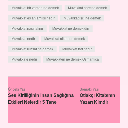
Muvakkat bir zaman ne demek
Muvakkat borç ne demek
Muvakkat eş anlamlısı nedir
Muvakkat işçi ne demek
Muvakkat nasıl alınır
Muvakkat ne demek din
Muvakkat nedir
Muvakkat nikah ne demek
Muvakkat ruhsat ne demek
Muvakkat tart nedir
Muvakkate nedir
Muvakkaten ne demek Osmanlıca
Önceki Yazı
Sonraki Yazı
Ses Kirliliğinin Insan Sağlığına
Otlakçı Kitabının
Etkileri Nelerdir 5 Tane
Yazarı Kimdir