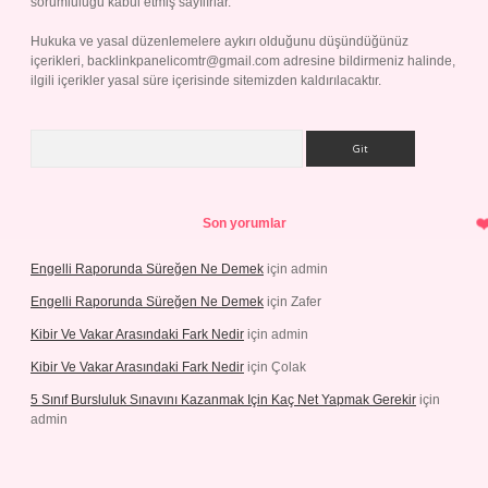
sorumluluğu kabul etmiş sayılırlar.
Hukuka ve yasal düzenlemelere aykırı olduğunu düşündüğünüz
içerikleri,
backlinkpanelicomtr@gmail.com
adresine bildirmeniz halinde,
ilgili içerikler yasal süre içerisinde sitemizden kaldırılacaktır.
Arama
Son yorumlar
Engelli Raporunda Süreğen Ne Demek
için
admin
Engelli Raporunda Süreğen Ne Demek
için
Zafer
Kibir Ve Vakar Arasındaki Fark Nedir
için
admin
Kibir Ve Vakar Arasındaki Fark Nedir
için
Çolak
5 Sınıf Bursluluk Sınavını Kazanmak Için Kaç Net Yapmak Gerekir
için
admin