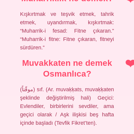
Kışkırtmak ve teşvik etmek, tahrik
etmek, uyandırmak, kışkırtmak:
“Muharrik-i fesad: Fitne çıkaran.”
“Muharrik-i fitne: Fitne çıkaran, fitneyi
sürdüren.”
Muvakkaten ne demek
Osmanlıca?
(ﻣﻮﻗّﺘﺎً) sıf. (Ar. muvaḳḳats, muvaḳḳaten
şeklinde değiştirilmiş hali) Geçici:
Evlendiler, birbirlerini sevdiler, ama
geçici olarak / Aşk ilişkisi beş hafta
içinde başladı (Tevfik Fikret’ten).