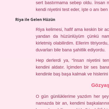
sert bastırmama sebep oldu. İnsan n
kendi niyetini test eder, işte o anı be
Riya ile Gelen Hüzün
Riya kelimesi, hafif ama keskin bir ac
yandan da hüzünlüyüm çünkü nama
kirletmiş olabilirdim. Ellerim titriyor
duvarları bile bana şahitlik ediyordu.
Hep derlerdi ya, “İnsan niyetini t
kendini aldatır. İçimden bir ses ban
kendinle baş başa kalmak ve hislerin
Gözyaşl
O gün günlüklerime yazdım her şey
namazda bir an, kendimi başkalarını