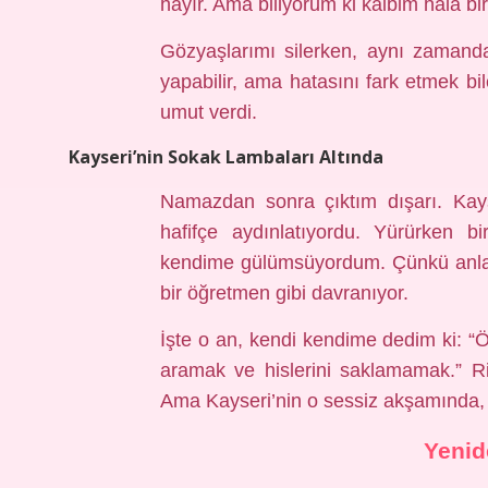
hayır. Ama biliyorum ki kalbim hâlâ bir 
Gözyaşlarımı silerken, aynı zamanda
yapabilir, ama hatasını fark etmek bil
umut verdi.
Kayseri’nin Sokak Lambaları Altında
Namazdan sonra çıktım dışarı. Kayse
hafifçe aydınlatıyordu. Yürürken b
kendime gülümsüyordum. Çünkü anladım
bir öğretmen gibi davranıyor.
İşte o an, kendi kendime dedim ki: “
aramak ve hislerini saklamamak.” Riya
Ama Kayseri’nin o sessiz akşamında
Yenid