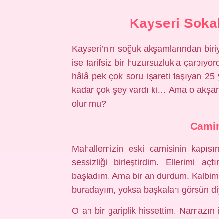
Kayseri Soka
Kayseri’nin soğuk akşamlarından biri
ise tarifsiz bir huzursuzlukla çarpıyo
hâlâ pek çok soru işareti taşıyan 25
kadar çok şey vardı ki… Ama o akşa
olur mu?
Camin
Mahallemizin eski camisinin kapısın
sessizliği birleştirdim. Ellerimi 
başladım. Ama bir an durdum. Kalbimd
buradayım, yoksa başkaları görsün di
O an bir gariplik hissettim. Namazın 