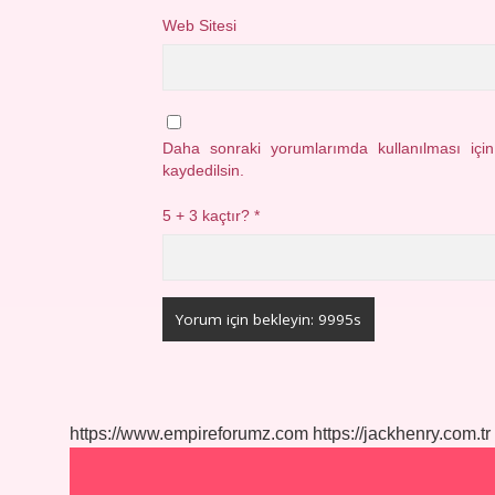
Web Sitesi
Daha sonraki yorumlarımda kullanılması içi
kaydedilsin.
5 + 3 kaçtır?
*
https://www.empireforumz.com
https://jackhenry.com.tr