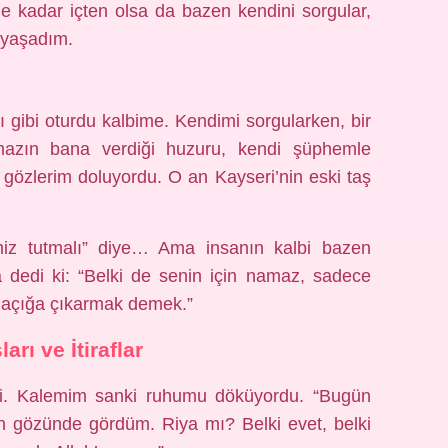
e kadar içten olsa da bazen kendini sorgular,
n yaşadım.
ı gibi oturdu kalbime. Kendimi sorgularken, bir
zın bana verdiği huzuru, kendi şüphemle
du, gözlerim doluyordu. O an Kayseri’nin eski taş
emiz tutmalı” diye… Ama insanın kalbi bazen
a dedi ki: “Belki de senin için namaz, sadece
i açığa çıkarmak demek.”
arı ve İtiraflar
i. Kalemim sanki ruhumu döküyordu. “Bugün
n gözünde gördüm. Riya mı? Belki evet, belki