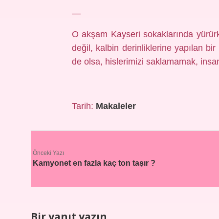
—
O akşam Kayseri sokaklarında yürür
değil, kalbin derinliklerine yapılan b
de olsa, hislerimizi saklamamak, insan
Tarih:
Makaleler
Önceki Yazı
Kamyonet en fazla kaç ton taşır ?
Bir yanıt yazın