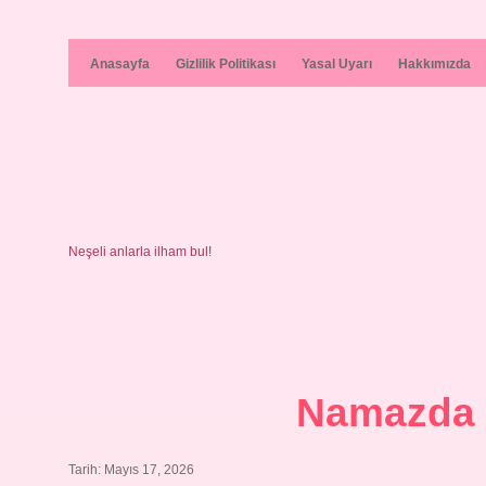
Anasayfa
Gizlilik Politikası
Yasal Uyarı
Hakkımızda
Neşeli anlarla ilham bul!
Namazda r
Tarih: Mayıs 17, 2026