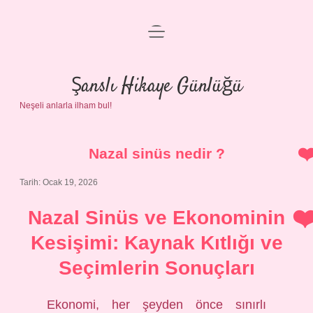
menüyü
Anasayfa
aç
Gizlilik Politikası
Şanslı Hikaye Günlüğü
Neşeli anlarla ilham bul!
Yasal Uyarı
Hakkımızda
Nazal sinüs nedir ?
Tarih: Ocak 19, 2026
Nazal Sinüs ve Ekonominin
Kesişimi: Kaynak Kıtlığı ve
Seçimlerin Sonuçları
Ekonomi, her şeyden önce sınırlı