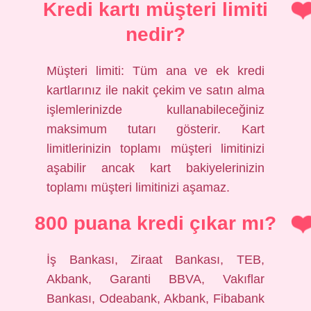
Kredi kartı müşteri limiti
nedir?
Müşteri limiti: Tüm ana ve ek kredi
kartlarınız ile nakit çekim ve satın alma
işlemlerinizde kullanabileceğiniz
maksimum tutarı gösterir. Kart
limitlerinizin toplamı müşteri limitinizi
aşabilir ancak kart bakiyelerinizin
toplamı müşteri limitinizi aşamaz.
800 puana kredi çıkar mı?
İş Bankası, Ziraat Bankası, TEB,
Akbank, Garanti BBVA, Vakıflar
Bankası, Odeabank, Akbank, Fibabank