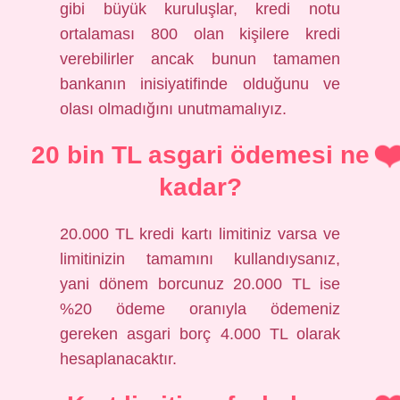
gibi büyük kuruluşlar, kredi notu
ortalaması 800 olan kişilere kredi
verebilirler ancak bunun tamamen
bankanın inisiyatifinde olduğunu ve
olası olmadığını unutmamalıyız.
20 bin TL asgari ödemesi ne
kadar?
20.000 TL kredi kartı limitiniz varsa ve
limitinizin tamamını kullandıysanız,
yani dönem borcunuz 20.000 TL ise
%20 ödeme oranıyla ödemeniz
gereken asgari borç 4.000 TL olarak
hesaplanacaktır.