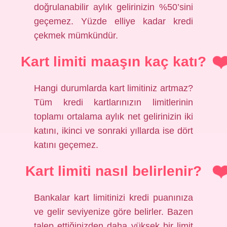
doğrulanabilir aylık gelirinizin %50’sini
geçemez. Yüzde elliye kadar kredi
çekmek mümkündür.
Kart limiti maaşın kaç katı?
Hangi durumlarda kart limitiniz artmaz?
Tüm kredi kartlarınızın limitlerinin
toplamı ortalama aylık net gelirinizin iki
katını, ikinci ve sonraki yıllarda ise dört
katını geçemez.
Kart limiti nasıl belirlenir?
Bankalar kart limitinizi kredi puanınıza
ve gelir seviyenize göre belirler. Bazen
talep ettiğinizden daha yüksek bir limit