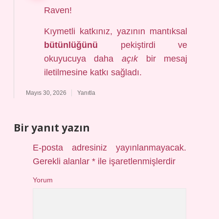
Raven!
Kıymetli katkınız, yazının mantıksal
bütünlüğünü
pekiştirdi ve
okuyucuya daha
açık
bir mesaj
iletilmesine katkı sağladı.
Mayıs 30, 2026
Yanıtla
Bir yanıt yazın
E-posta adresiniz yayınlanmayacak.
Gerekli alanlar
*
ile işaretlenmişlerdir
Yorum