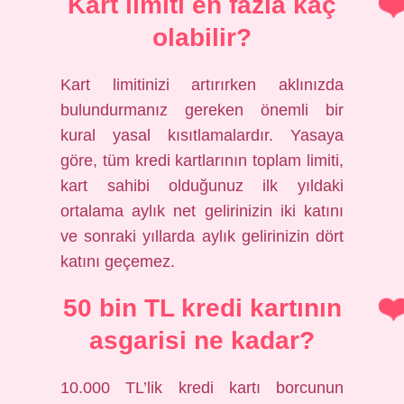
Kart limiti en fazla kaç
olabilir?
Kart limitinizi artırırken aklınızda
bulundurmanız gereken önemli bir
kural yasal kısıtlamalardır. Yasaya
göre, tüm kredi kartlarının toplam limiti,
kart sahibi olduğunuz ilk yıldaki
ortalama aylık net gelirinizin iki katını
ve sonraki yıllarda aylık gelirinizin dört
katını geçemez.
50 bin TL kredi kartının
asgarisi ne kadar?
10.000 TL’lik kredi kartı borcunun