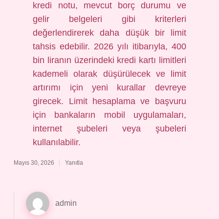
kredi notu, mevcut borç durumu ve
gelir belgeleri gibi kriterleri
değerlendirerek daha düşük bir limit
tahsis edebilir. 2026 yılı itibarıyla, 400
bin liranın üzerindeki kredi kartı limitleri
kademeli olarak düşürülecek ve limit
artırımı için yeni kurallar devreye
girecek. Limit hesaplama ve başvuru
için bankaların mobil uygulamaları,
internet şubeleri veya şubeleri
kullanılabilir.
Mayıs 30, 2026
Yanıtla
admin