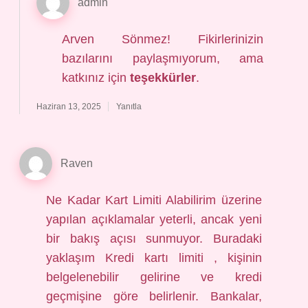
admin
Arven Sönmez! Fikirlerinizin
bazılarını paylaşmıyorum, ama
katkınız için
teşekkürler
.
Haziran 13, 2025
Yanıtla
Raven
Ne Kadar Kart Limiti Alabilirim üzerine
yapılan açıklamalar yeterli, ancak yeni
bir bakış açısı sunmuyor. Buradaki
yaklaşım Kredi kartı limiti , kişinin
belgelenebilir gelirine ve kredi
geçmişine göre belirlenir. Bankalar,