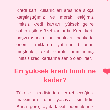
Kredi kartı kullanıcıları arasında sıkça
karşılaştığımız ve merak ettiğimiz
limitsiz kredi kartları, yüksek gelire
sahip kişilere özel kartlardır. Kredi kartı
başvurusunda bulundukları bankada
önemli miktarda yatırımı bulunan
müşteriler, özel olarak tanımlanmış
limitsiz kredi kartlarına sahip olabilirler.
En yüksek kredi limiti ne
kadar?
Tüketici kredisinden çekebileceğiniz
maksimum tutar yasayla sınırlıdır.
Buna göre, aylık taksit ödemeleriniz