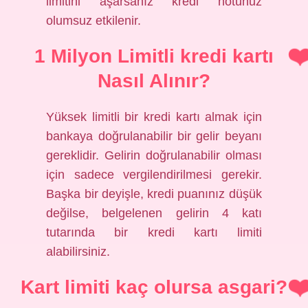
limitini aşarsanız kredi notunuz
olumsuz etkilenir.
1 Milyon Limitli kredi kartı
Nasıl Alınır?
Yüksek limitli bir kredi kartı almak için
bankaya doğrulanabilir bir gelir beyanı
gereklidir. Gelirin doğrulanabilir olması
için sadece vergilendirilmesi gerekir.
Başka bir deyişle, kredi puanınız düşük
değilse, belgelenen gelirin 4 katı
tutarında bir kredi kartı limiti
alabilirsiniz.
Kart limiti kaç olursa asgari?