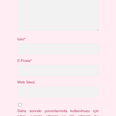
İsim*
E-Posta*
Web Sitesi
Daha sonraki yorumlarımda kullanılması için