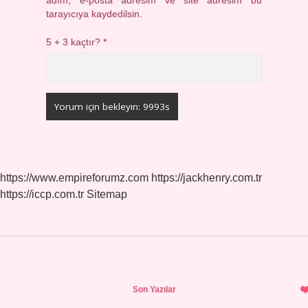
adım, e-posta adresim ve site adresim bu
tarayıcıya kaydedilsin.
5 + 3 kaçtır?
*
https://www.empireforumz.com
https://jackhenry.com.tr
https://iccp.com.tr
Sitemap
Sidebar
Son Yazılar