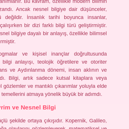
 tanımlanır. Bu kavram, özellikle modern bilimin
zandı. Ancak nesnel bilgiye dair düşünceler,
 değildir. İnsanlık tarihi boyunca insanlar,
şırken bir dizi farklı bilgi türü geliştirmiştir.
nel bilgiye dayalı bir anlayış, özellikle bilimsel
rmiştir.
dogmalar ve kişisel inançlar doğrultusunda
lgi anlayışı, teolojik öğretilere ve otoriter
ans ve Aydınlanma dönemi, insan aklının ve
ı. Bilgi, artık sadece kutsal kitaplara veya
 gözlemler ve mantıklı çıkarımlar yoluyla elde
 temellerini atmaya yönelik büyük bir adımdı.
rim ve Nesnel Bilgi
çlü şekilde ortaya çıkışıdır. Kopernik, Galileo,
oğa olaylarını gözlemleyerek, matematiksel ve