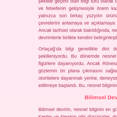
şekilde geçerli olan bilgi türü olarak
ve felsefenin gelişmesiyle önem ka
yalnızca son birkaç yüzyılın ürünü
çevrelerini anlamaya ve açıklamaya çalı
Ancak tarihsel olarak bakıldığında, nes
devrimlerle birlikte kendini belirginleşti
Ortaçağ’da bilgi genellikle dini 
şekilleniyordu. Bu dönemde nesnel bi
figürlere dayanıyordu. Ancak Rönes
gözlemin ön plana çıkmasını sağlad
otoritelere dayanmak yerine, deneysel
edilmeye başlandı. Bu, nesnel bilginin
Bilimsel Dev
Bilimsel devrim, nesnel bilginin en gü
Kepler ve Newton gibi düşünürler, d