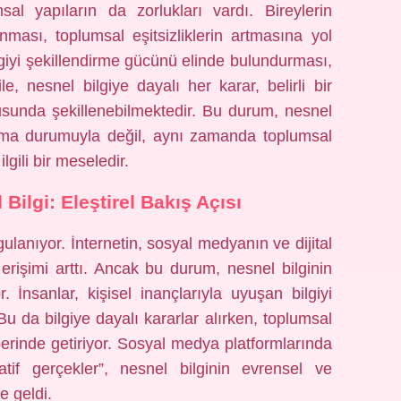
al yapıların da zorlukları vardı. Bireylerin
nması, toplumsal eşitsizliklerin artmasına yol
bilgiyi şekillendirme gücünü elinde bulundurması,
e, nesnel bilgiye dayalı her karar, belirli bir
usunda şekillenebilmektedir. Bu durum, nesnel
olma durumuyla değil, aynı zamanda toplumsal
lgili bir meseledir.
ilgi: Eleştirel Bakış Açısı
lanıyor. İnternetin, sosyal medyanın ve dijital
 erişimi arttı. Ancak bu durum, nesnel bilginin
. İnsanlar, kişisel inançlarıyla uyuşan bilgiyi
u da bilgiye dayalı kararlar alırken, toplumsal
erinde getiriyor. Sosyal medya platformlarında
natif gerçekler”, nesnel bilginin evrensel ve
e geldi.