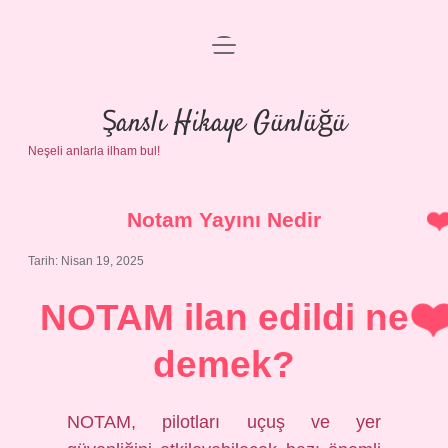
menüyü
Anasayfa
aç
Gizlilik Politikası
Şanslı Hikaye Günlüğü
Neşeli anlarla ilham bul!
Yasal Uyarı
Hakkımızda
Notam Yayını Nedir
Tarih: Nisan 19, 2025
NOTAM ilan edildi ne
demek?
NOTAM, pilotları uçuş ve yer