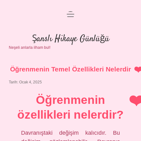
menüyü
Anasayfa
aç
Gizlilik Politikası
Şanslı Hikaye Günlüğü
Neşeli anlarla ilham bul!
Yasal Uyarı
Hakkımızda
Öğrenmenin Temel Özellikleri Nelerdir
Tarih: Ocak 4, 2025
Öğrenmenin
özellikleri nelerdir?
Davranıştaki değişim kalıcıdır. Bu