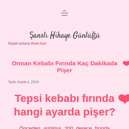
menüyü
Anasayfa
aç
Gizlilik Politikası
Şanslı Hikaye Günlüğü
Neşeli anlarla ilham bul!
Yasal Uyarı
Hakkımızda
Orman Kebabı Fırında Kaç Dakikada
Pişer
Tarih: Aralık 4, 2024
Tepsi kebabı fırında
hangi ayarda pişer?
Önceden ısıtılmış 200 derece fırında