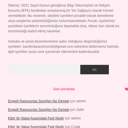
Sitemiz, 5651 Sayılı Kanun gereğince Bilgi Teknolojileri ve İletişim
Kurumu (BTK) tarafından onaylanmış bir Yer Sağlayıcı olarak hizmet
vermektedir. Bu nedenle, sitedeki içerikleri proaktif olarak denetleme
veya araştırma yükümlülüğümüz bulunmamaktadır. Ancak, üyelerimiz
yazdıkları içeriklerin sorumluluğunu taşımakta olup, siteye üye olarak bu
sorumluluğu kabul etmiş sayılırlar.
Hukuka ve yasal düzenlemelere aykırı olduğunu düşündüğünüz
içerikleri,
backlinkpanelicomtr@gmail.com
adresine bildirmeniz halinde,
ilgili içerikler yasal süre içerisinde sitemizden kaldırılacaktır.
Arama
Son yorumlar
Engelli Raporunda Süreğen Ne Demek
için
admin
Engelli Raporunda Süreğen Ne Demek
için
Zafer
Kibir Ve Vakar Arasındaki Fark Nedir
için
admin
Kibir Ve Vakar Arasındaki Fark Nedir
için
Çolak