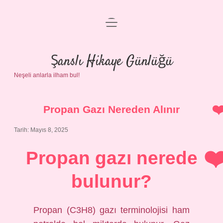
menüyü
Anasayfa
aç
Gizlilik Politikası
Şanslı Hikaye Günlüğü
Neşeli anlarla ilham bul!
Yasal Uyarı
Hakkımızda
Propan Gazı Nereden Alınır
Tarih: Mayıs 8, 2025
Propan gazı nerede
bulunur?
Propan (C3H8) gazı terminolojisi ham