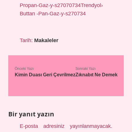
Propan-Gaz-y-s27070734Trendyol›
Buttan -Pan-Gaz-y-s270734
Tarih:
Makaleler
Önceki Yazı
Sonraki Yazı
Kimin Duası Geri Çevrilmez
Zıknabıt Ne Demek
Bir yanıt yazın
E-posta adresiniz yayınlanmayacak.