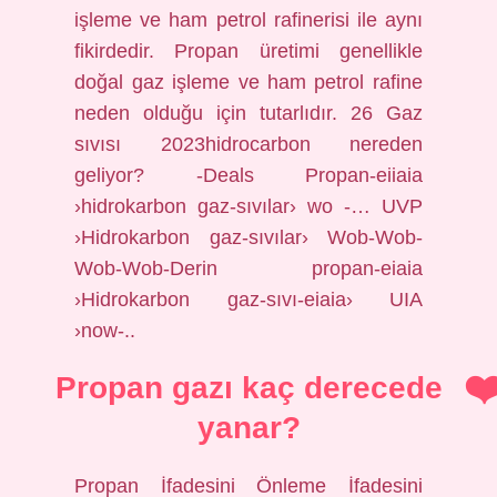
işleme ve ham petrol rafinerisi ile aynı
fikirdedir. Propan üretimi genellikle
doğal gaz işleme ve ham petrol rafine
neden olduğu için tutarlıdır. 26 Gaz
sıvısı 2023hidrocarbon nereden
geliyor? -Deals Propan-eiiaia
›hidrokarbon gaz-sıvılar› wo -… UVP
›Hidrokarbon gaz-sıvılar› Wob-Wob-
Wob-Wob-Derin propan-eiaia
›Hidrokarbon gaz-sıvı-eiaia› UIA
›now-..
Propan gazı kaç derecede
yanar?
Propan İfadesini Önleme İfadesini