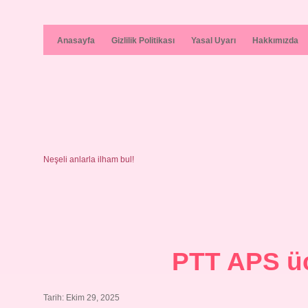
Anasayfa
Gizlilik Politikası
Yasal Uyarı
Hakkımızda
Neşeli anlarla ilham bul!
PTT APS üc
Tarih: Ekim 29, 2025