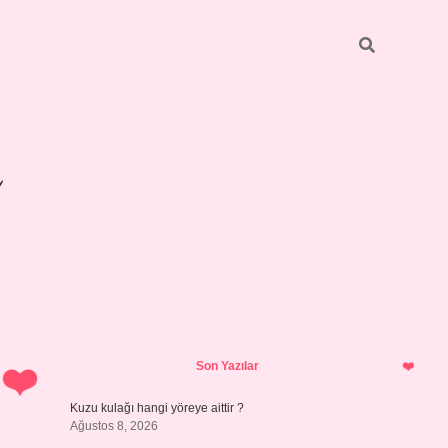
Sidebar
betexper 
Son Yazılar
Kuzu kulağı hangi yöreye aittir ?
Ağustos 8, 2026