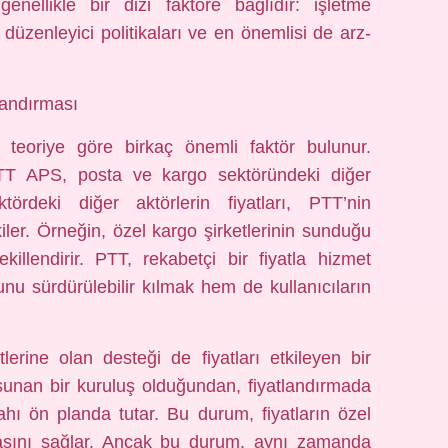
enellikle bir dizi faktöre bağlıdır: işletme
n düzenleyici politikaları ve en önemlisi de arz-
landırması
k teoriye göre birkaç önemli faktör bulunur.
. PTT APS, posta ve kargo sektöründeki diğer
ördeki diğer aktörlerin fiyatları, PTT’nin
kiler. Örneğin, özel kargo şirketlerinin sunduğu
ekillendirir. PTT, rekabetçi bir fiyatla hizmet
u sürdürülebilir kılmak hem de kullanıcıların
erine olan desteği de fiyatları etkileyen bir
unan bir kuruluş olduğundan, fiyatlandırmada
hı ön planda tutar. Bu durum, fiyatların özel
lmasını sağlar. Ancak bu durum, aynı zamanda