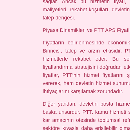
sağlar. Ancak bu hizmetin fiyatı, g
maliyetleri, rekabet koşulları, devleti
talep dengesi.
Piyasa Dinamikleri ve PTT APS Fiyat
Fiyatların belirlenmesinde ekonomi
Birincisi, talep ve arzın etkisidir
hizmetlerle rekabet eder. Bu sekt
fiyatlandırma stratejisini doğrudan et
fiyatlar, PTT’nin hizmet fiyatlarını ş
vererek, hem devletin hizmet sunumun
ihtiyaçlarını karşılamak zorundadır.
Diğer yandan, devletin posta hizmetl
başka unsurdur. PTT, kamu hizmeti s
kar amacının ötesinde toplumsal refa
sektöre kıyasla daha erişilebilir o