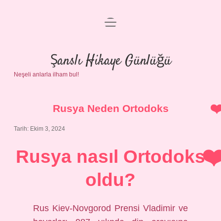
menüyü
Anasayfa
aç
Gizlilik Politikası
Şanslı Hikaye Günlüğü
Neşeli anlarla ilham bul!
Yasal Uyarı
Hakkımızda
Rusya Neden Ortodoks
Tarih: Ekim 3, 2024
Rusya nasıl Ortodoks
oldu?
Rus Kiev-Novgorod Prensi Vladimir ve