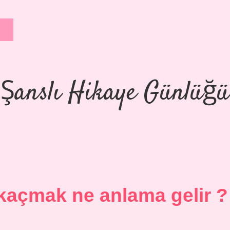
Şanslı Hikaye Günlüğü
kaçmak ne anlama gelir ?