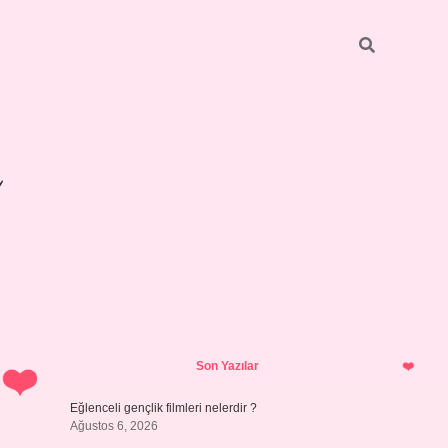
Sidebar
betexper 
Son Yazılar
Eğlenceli gençlik filmleri nelerdir ?
Ağustos 6, 2026