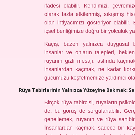
ifadesi olabilir. Kendimizi, çevremi
olarak fazla etkilenmiş, sıkışmış hi
olan ihtiyacımızı gösteriyor olabilir
içsel benliğimize doğru bir yolculuk y
Kaçış, bazen yalnızca duygusal 
insanlar ve onların talepleri, beklent
rüyanın gizli mesajı; aslında kaçma
insanlardan kaçmak, ne kadar korku
gücümüzü keşfetmemize yardımcı olaca
Rüya Tabirlerinin Yalnızca Yüzeyine Bakmak: Sad
Birçok rüya tabircisi, rüyaların psiko
de, bu görüş de sorgulanabilir. Gerç
genellemek, rüyanın ve rüya sahibi
İnsanlardan kaçmak, sadece bir kay