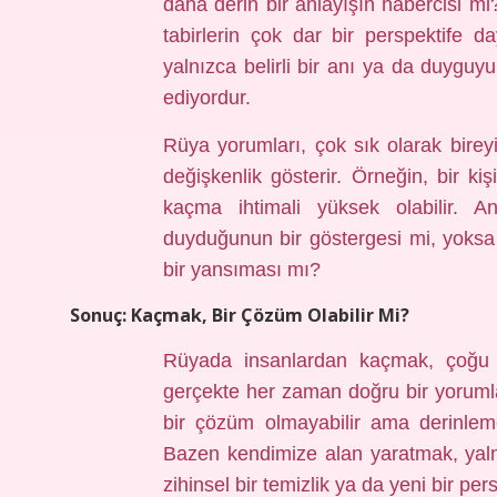
daha derin bir anlayışın habercisi mi
tabirlerin çok dar bir perspektife da
yalnızca belirli bir anı ya da duyguy
ediyordur.
Rüya yorumları, çok sık olarak bire
değişkenlik gösterir. Örneğin, bir ki
kaçma ihtimali yüksek olabilir. 
duyduğunun bir göstergesi mi, yoksa
bir yansıması mı?
Sonuç: Kaçmak, Bir Çözüm Olabilir Mi?
Rüyada insanlardan kaçmak, çoğu 
gerçekte her zaman doğru bir yorum
bir çözüm olmayabilir ama derinleme
Bazen kendimize alan yaratmak, yal
zihinsel bir temizlik ya da yeni bir per