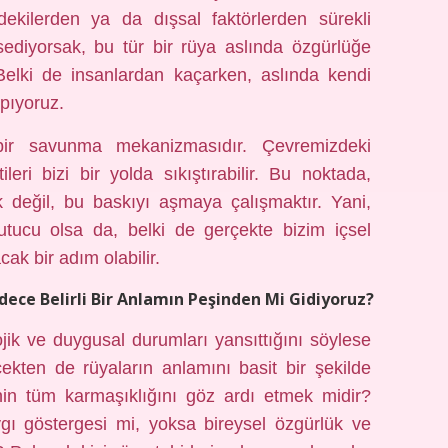
zdekilerden ya da dışsal faktörlerden sürekli
ssediyorsak, bu tür bir rüya aslında özgürlüğe
. Belki de insanlardan kaçarken, aslında kendi
apıyoruz.
bir savunma mekanizmasıdır. Çevremizdeki
ileri bizi bir yolda sıkıştırabilir. Bu noktada,
k değil, bu baskıyı aşmaya çalışmaktır. Yani,
tucu olsa da, belki de gerçekte bizim içsel
k bir adım olabilir.
ece Belirli Bir Anlamın Peşinden Mi Gidiyoruz?
lojik ve duygusal durumları yansıttığını söylese
ekten de rüyaların anlamını basit bir şekilde
nin tüm karmaşıklığını göz ardı etmek midir?
gı göstergesi mi, yoksa bireysel özgürlük ve