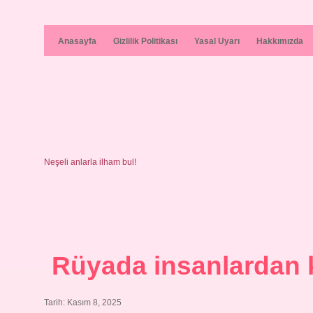
Anasayfa
Gizlilik Politikası
Yasal Uyarı
Hakkımızda
Neşeli anlarla ilham bul!
Rüyada insanlardan 
Tarih: Kasım 8, 2025