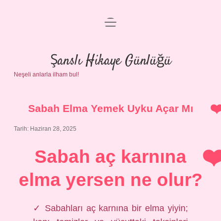
menüyü
Anasayfa
aç
Gizlilik Politikası
Şanslı Hikaye Günlüğü
Neşeli anlarla ilham bul!
Yasal Uyarı
Hakkımızda
Sabah Elma Yemek Uyku Açar Mı
Tarih: Haziran 28, 2025
Sabah aç karnına
elma yersen ne olur?
✓ Sabahları aç karnına bir elma yiyin;