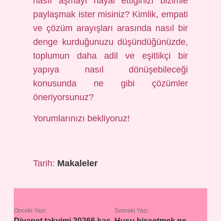
nasıl aşmayı hayal ettiğinizi bizimle
paylaşmak ister misiniz? Kimlik, empati
ve çözüm arayışları arasında nasıl bir
denge kurduğunuzu düşündüğünüzde,
toplumun daha adil ve eşitlikçi bir
yapıya nasıl dönüşebileceği
konusunda ne gibi çözümler
öneriyorsunuz?
Yorumlarınızı bekliyoruz!
Tarih:
Makaleler
Önceki Yazı
Sonraki Yazı
Diyanet takvimi 20266 kaç
Huşu hissetmek ne