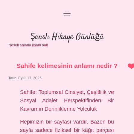
menüyü
Anasayfa
aç
Gizlilik Politikası
Şanslı Hikaye Günlüğü
Neşeli anlarla ilham bul!
Yasal Uyarı
Hakkımızda
Sahife kelimesinin anlamı nedir ?
Tarih: Eylül 17, 2025
Sahife: Toplumsal Cinsiyet, Çeşitlilik ve
Sosyal Adalet Perspektifinden Bir
Kavramın Derinliklerine Yolculuk
Hepimizin bir sayfası vardır. Bazen bu
sayfa sadece fiziksel bir kâğıt parçası