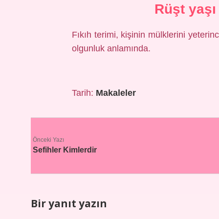
Rüşt yaşı
Fıkıh terimi, kişinin mülklerini yeter
olgunluk anlamında.
Tarih:
Makaleler
Önceki Yazı
Sefihler Kimlerdir
Bir yanıt yazın