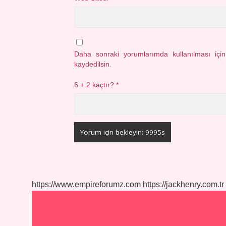
Daha sonraki yorumlarımda kullanılması içi
kaydedilsin.
6 + 2 kaçtır?
*
https://www.empireforumz.com
https://jackhenry.com.tr