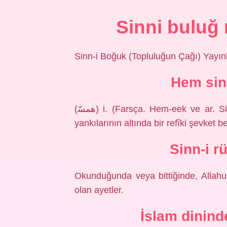
Sinni buluğ 
Sinn-i Boğuk (Topluluğun Çağı) Yayı
Hem sin
(ﻫﻤﺴّ) i. (Farsça. Hem-eek ve ar. Sinn “yaş” ve hem-sinn) aynı yaşta yaş: kendi
yankılarının altında bir refîki şevket be
Sinn-i r
Okunduğunda veya bittiğinde, Allahu 
olan ayetler.
İslam dinind