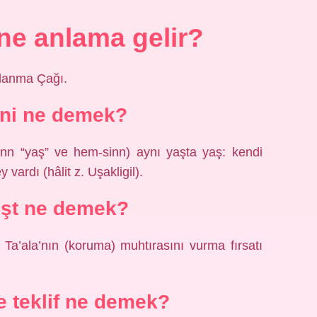
ne anlama gelir?
nlanma Çağı.
ni ne demek?
y vardı (hâlit z. Uşakligil).
üşt ne demek?
Ta’ala’nın (koruma) muhtırasını vurma fırsatı
e teklif ne demek?