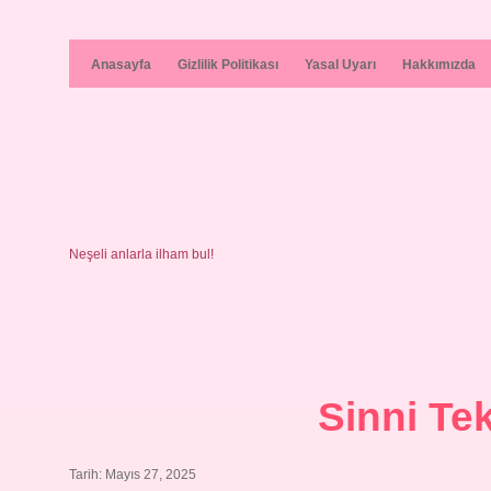
Anasayfa
Gizlilik Politikası
Yasal Uyarı
Hakkımızda
Neşeli anlarla ilham bul!
Sinni Te
Tarih: Mayıs 27, 2025