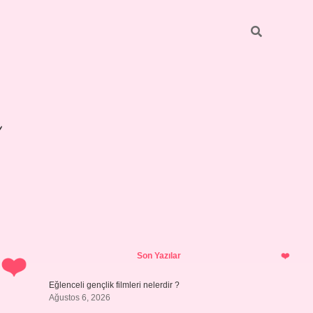
Sidebar
betexper giriş
Son Yazılar
Eğlenceli gençlik filmleri nelerdir ?
Ağustos 6, 2026