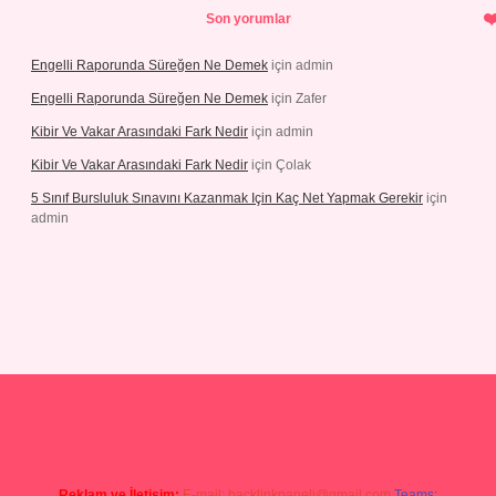
Son yorumlar
Engelli Raporunda Süreğen Ne Demek
için
admin
Engelli Raporunda Süreğen Ne Demek
için
Zafer
Kibir Ve Vakar Arasındaki Fark Nedir
için
admin
Kibir Ve Vakar Arasındaki Fark Nedir
için
Çolak
5 Sınıf Bursluluk Sınavını Kazanmak Için Kaç Net Yapmak Gerekir
için
admin
r giriş
Reklam ve İletişim:
E-mail:
backlinkpaneli@gmail.com
Teams: