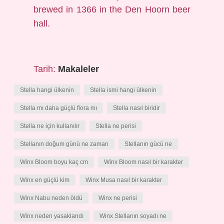
brewed in 1366 in the Den Hoorn beer
hall.
Tarih:
Makaleler
Stella hangi ülkenin
Stella ismi hangi ülkenin
Stella mı daha güçlü flora mı
Stella nasıl biridir
Stella ne için kullanılır
Stella ne perisi
Stellanın doğum günü ne zaman
Stellanın gücü ne
Winx Bloom boyu kaç cm
Winx Bloom nasıl bir karakter
Winx en güçlü kim
Winx Musa nasıl bir karakter
Winx Nabu neden öldü
Winx ne perisi
Winx neden yasaklandı
Winx Stellanın soyadı ne