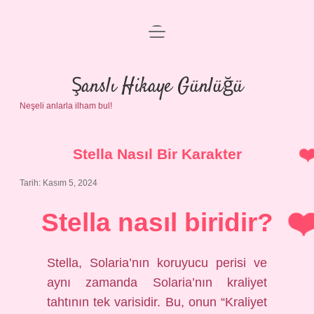
menüyü
Anasayfa
aç
Gizlilik Politikası
Şanslı Hikaye Günlüğü
Neşeli anlarla ilham bul!
Yasal Uyarı
Hakkımızda
Stella Nasıl Bir Karakter
Tarih: Kasım 5, 2024
Stella nasıl biridir?
Stella, Solaria’nın koruyucu perisi ve
aynı zamanda Solaria’nın kraliyet
tahtının tek varisidir. Bu, onun “Kraliyet