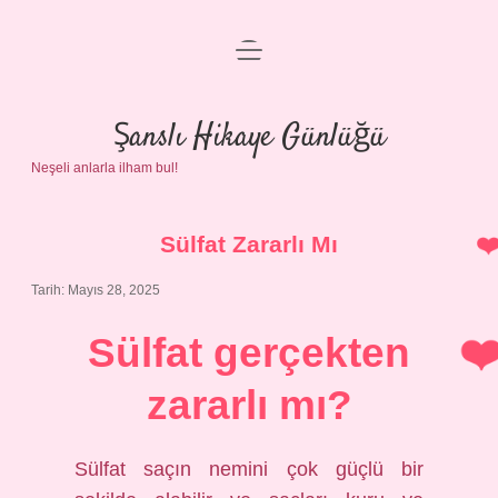
menüyü
Anasayfa
aç
Gizlilik Politikası
Şanslı Hikaye Günlüğü
Neşeli anlarla ilham bul!
Yasal Uyarı
Hakkımızda
Sülfat Zararlı Mı
Tarih: Mayıs 28, 2025
Sülfat gerçekten
zararlı mı?
Sülfat saçın nemini çok güçlü bir