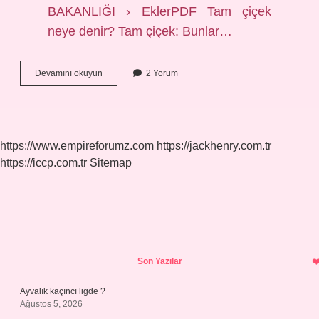
BAKANLIĞI › EklerPDF Tam çiçek
neye denir? Tam çiçek: Bunlar…
Basit
Devamını okuyun
2 Yorum
Çiçek
Nedir
https://www.empireforumz.com
https://jackhenry.com.tr
https://iccp.com.tr
Sitemap
Sidebar
Son Yazılar
Ayvalık kaçıncı ligde ?
Ağustos 5, 2026