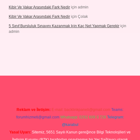
Kibir Ve Vakar Arasındaki Fark Nedir
için
admin
Kibir Ve Vakar Arasındaki Fark Nedir
için
Çolak
5 Sınıf Bursluluk Sınavını Kazanmak Için Kaç Net Yapmak Gerekir
için
admin
giriş
Reklam ve İletişim:
E-mail:
backlinkpaneli@gmail.com
Teams:
forumhizmeti@gmail.com
Whatsapp: 0262 606 0 726
Telegram:
@karabul
Yasal Uyarı:
Sitemiz, 5651 Sayılı Kanun gereğince Bilgi Teknolojileri ve
İletişim Kurumu (BTK) tarafından onaylanmış bir Yer Sağlayıcı olarak