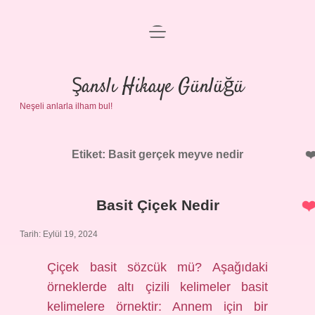
menüyü
Anasayfa
aç
Gizlilik Politikası
Şanslı Hikaye Günlüğü
Neşeli anlarla ilham bul!
Yasal Uyarı
Hakkımızda
Etiket:
Basit gerçek meyve nedir
Basit Çiçek Nedir
Tarih: Eylül 19, 2024
Çiçek basit sözcük mü? Aşağıdaki
örneklerde altı çizili kelimeler basit
kelimelere örnektir: Annem için bir