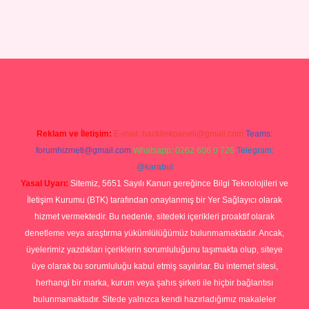
r giriş
Reklam ve İletişim:
E-mail:
backlinkpaneli@gmail.com
Teams:
forumhizmeti@gmail.com
Whatsapp: 0262 606 0 726
Telegram:
@karabul
Yasal Uyarı:
Sitemiz, 5651 Sayılı Kanun gereğince Bilgi Teknolojileri ve
İletişim Kurumu (BTK) tarafından onaylanmış bir Yer Sağlayıcı olarak
hizmet vermektedir. Bu nedenle, sitedeki içerikleri proaktif olarak
denetleme veya araştırma yükümlülüğümüz bulunmamaktadır. Ancak,
üyelerimiz yazdıkları içeriklerin sorumluluğunu taşımakta olup, siteye
üye olarak bu sorumluluğu kabul etmiş sayılırlar. Bu internet sitesi,
herhangi bir marka, kurum veya şahıs şirketi ile hiçbir bağlantısı
bulunmamaktadır. Sitede yalnızca kendi hazırladığımız makaleler