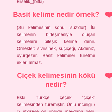
Erselik_(bitki)
Basit kelime nedir örnek?
(Su kelimesinin sonu -suz’dur) İki
kelimenin birleşmesiyle oluşan
kelimelere bileşik kelime denir.
Örnekler: sivrisinek, suçiçeği, Akdeniz,
uyurgezer. Basit kelimeler türetme
ekleri almaz.
Çiçek kelimesinin kökü
nedir?
Eski Türkçe çeçek “çiçek”
kelimesinden türemiştir. Ünlü inceliği /
ç/ etkisiyle ön ünlüde meydana gelir.