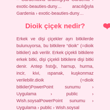
exotic-beauties-duny… aracılığıyla
Gardenia › exotic-beauties-duny…
Dioik çiçek nedir?
Erkek ve dişi çiçekler ayrı bitkilerde
bulunuyorsa, bu bitkilere “dioik” (=dioik
bitkiler) adı verilir. Erkek çiçekli bitkilere
erkek bitki, dişi çiçekli bitkilere dişi bitki
denir. Antep fıstığı, harnup, hurma,
incir, kivi, ıspanak, kuşkonmaz
verilebilir.dioik (=dioik
bitkiler)PowerPoint sunumu ›
Uygulama › public ›
Wish.soysalPowerPoint sunumu ›
Uygulama › public › Wish.soysal