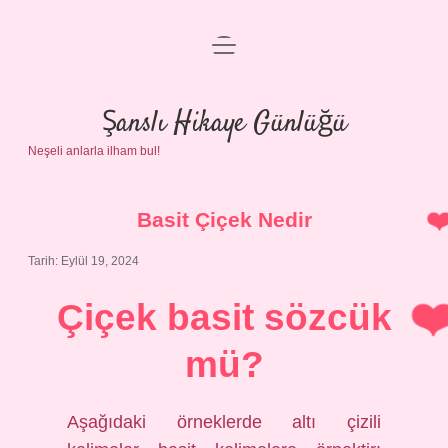
menüyü
Anasayfa
aç
Gizlilik Politikası
Şanslı Hikaye Günlüğü
Neşeli anlarla ilham bul!
Yasal Uyarı
Hakkımızda
Basit Çiçek Nedir
Tarih: Eylül 19, 2024
Çiçek basit sözcük
mü?
Aşağıdaki örneklerde altı çizili