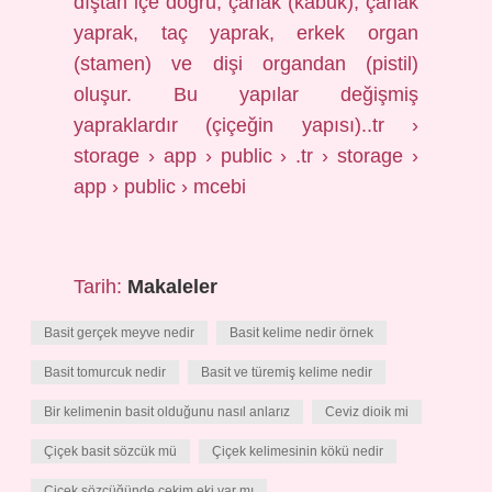
dıştan içe doğru, çanak (kabuk), çanak
yaprak, taç yaprak, erkek organ
(stamen) ve dişi organdan (pistil)
oluşur. Bu yapılar değişmiş
yapraklardır (çiçeğin yapısı)..tr ›
storage › app › public › .tr › storage ›
app › public › mcebi
Tarih:
Makaleler
Basit gerçek meyve nedir
Basit kelime nedir örnek
Basit tomurcuk nedir
Basit ve türemiş kelime nedir
Bir kelimenin basit olduğunu nasıl anlarız
Ceviz dioik mi
Çiçek basit sözcük mü
Çiçek kelimesinin kökü nedir
Çiçek sözcüğünde çekim eki var mı